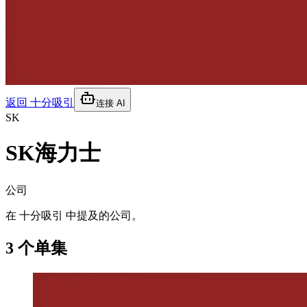
返回
十分吸引
连接 AI
SK
SK海力士
公司
在 十分吸引 中提及的公司。
3 个单集