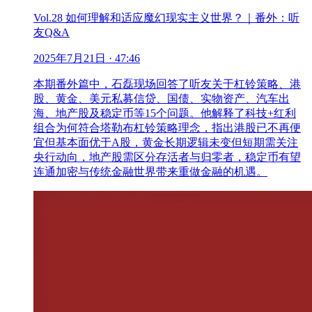
Vol.28 如何理解和适应魔幻现实主义世界？｜番外：听
友Q&A
2025年7月21日
· 47:46
本期番外篇中，石磊现场回答了听友关于杠铃策略、港
股、黄金、美元私募信贷、国债、实物资产、汽车出
海、地产股及稳定币等15个问题。他解释了科技+红利
组合为何符合塔勒布杠铃策略理念，指出港股已不再便
宜但基本面优于A股，黄金长期逻辑未变但短期需关注
央行动向，地产股需区分存活者与归零者，稳定币有望
连通加密与传统金融世界带来重做金融的机遇。