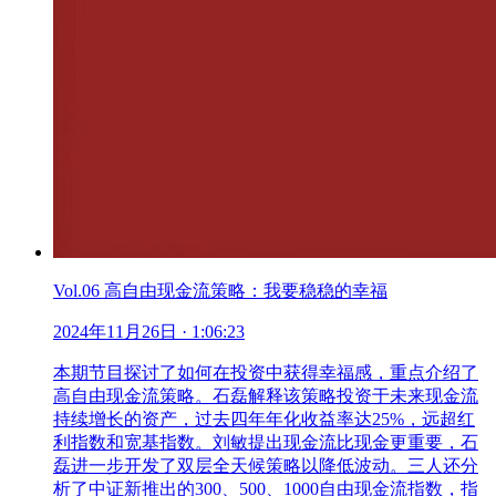
Vol.06 高自由现金流策略：我要稳稳的幸福
2024年11月26日
· 1:06:23
本期节目探讨了如何在投资中获得幸福感，重点介绍了
高自由现金流策略。石磊解释该策略投资于未来现金流
持续增长的资产，过去四年年化收益率达25%，远超红
利指数和宽基指数。刘敏提出现金流比现金更重要，石
磊进一步开发了双层全天候策略以降低波动。三人还分
析了中证新推出的300、500、1000自由现金流指数，指