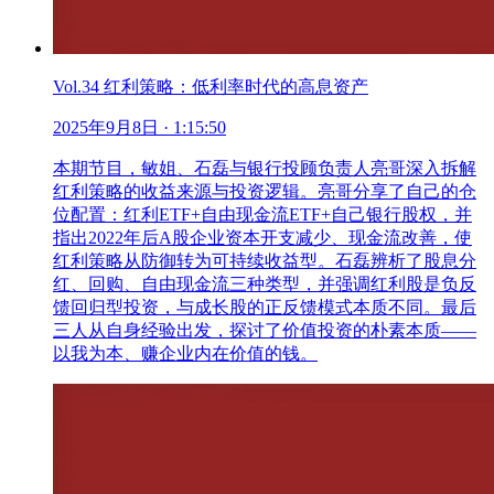
Vol.34 红利策略：低利率时代的高息资产
2025年9月8日
· 1:15:50
本期节目，敏姐、石磊与银行投顾负责人亮哥深入拆解
红利策略的收益来源与投资逻辑。亮哥分享了自己的仓
位配置：红利ETF+自由现金流ETF+自己银行股权，并
指出2022年后A股企业资本开支减少、现金流改善，使
红利策略从防御转为可持续收益型。石磊辨析了股息分
红、回购、自由现金流三种类型，并强调红利股是负反
馈回归型投资，与成长股的正反馈模式本质不同。最后
三人从自身经验出发，探讨了价值投资的朴素本质——
以我为本、赚企业内在价值的钱。