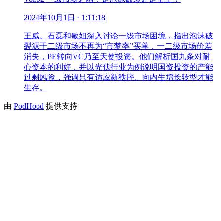
2024年10月1日
· 1:11:18
王威、石磊和敏姐深入讨论一级市场困境，指出泡沫破
裂源于二级市场不再为“市梦率”买单，一二级市场价差
消失，PE转向VC乃至天使投资。他们解析国九条对耐
心资本的利好，并以光伏行业为例说明国资投资的产能
过剩风险，强调只有适应新秩序、向内生增长转型才能
生存。
由
PodHood
提供支持