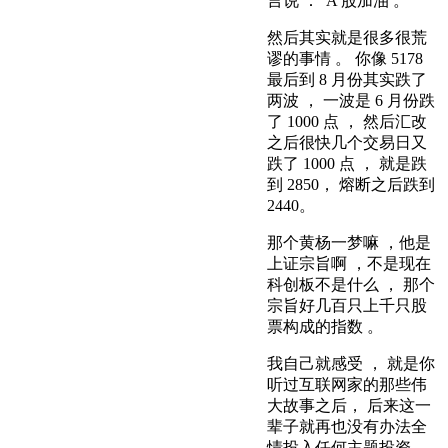
言说 ："A 股加油 。"
然后其实就是很多很荒
谬的事情 。 你像 5178
最后到 8 月份其实跌了
两波 ， 一波是 6 月份跌
了 1000 点 ， 然后汇改
之后很快几个交易日又
跌了 1000 点 ， 就是跌
到 2850， 熔断之后跌到
2440。
那个黄杨一梦嘛 ，他是
上证宗旨啊 ，不是现在
科创板不是什么 ， 那个
宗旨好几百只上千只股
票构成的指数 。
我自己就感受 ， 就是你
听过互联网家的那些伟
大故事之后， 后来这一
辈子就再也没有办法全
情投入任何主题投资 。