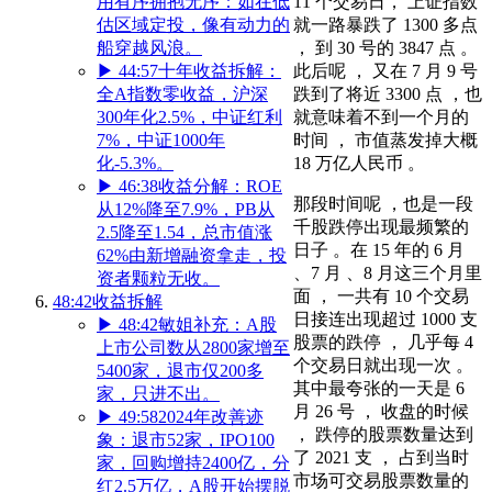
11 个交易日， 上证指数
用有序拥抱无序：如在低
就一路暴跌了 1300 多点
估区域定投，像有动力的
， 到 30 号的 3847 点 。
船穿越风浪。
此后呢 ， 又在 7 月 9 号
▶
44:57
十年收益拆解：
跌到了将近 3300 点 ，也
全A指数零收益，沪深
就意味着不到一个月的
300年化2.5%，中证红利
时间 ， 市值蒸发掉大概
7%，中证1000年
18 万亿人民币 。
化-5.3%。
▶
46:38
收益分解：ROE
那段时间呢 ，也是一段
从12%降至7.9%，PB从
千股跌停出现最频繁的
2.5降至1.54，总市值涨
日子 。在 15 年的 6 月
62%由新增融资拿走，投
、7 月 、8 月这三个月里
资者颗粒无收。
面 ， 一共有 10 个交易
48:42
收益拆解
日接连出现超过 1000 支
▶
48:42
敏姐补充：A股
股票的跌停 ， 几乎每 4
上市公司数从2800家增至
个交易日就出现一次 。
5400家，退市仅200多
其中最夸张的一天是 6
家，只进不出。
月 26 号 ， 收盘的时候
▶
49:58
2024年改善迹
， 跌停的股票数量达到
象：退市52家，IPO100
了 2021 支 ， 占到当时
家，回购增持2400亿，分
市场可交易股票数量的
红2.5万亿，A股开始摆脱