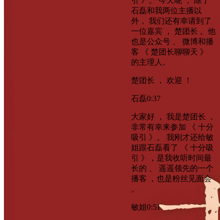
引 》。 今天呢 ， 除了
石磊和我两位主播以
外， 我们还有幸请到了
一位嘉宾 ， 楚团长 。他
也是公众号 、 微博和播
客 《 楚团长聊聊天 》
的主理人。
楚团长 ， 欢迎 ！
石磊
0:37
大家好 ， 我是楚团长 ，
非常有幸来参加 《 十分
吸引 》。 我刚才还给敏
姐跟石磊看了 《 十分吸
引 》，是我收听时间最
长的 、 遥遥领先的一个
播客 ，也是粉丝见面会
。
敏姐
0:51