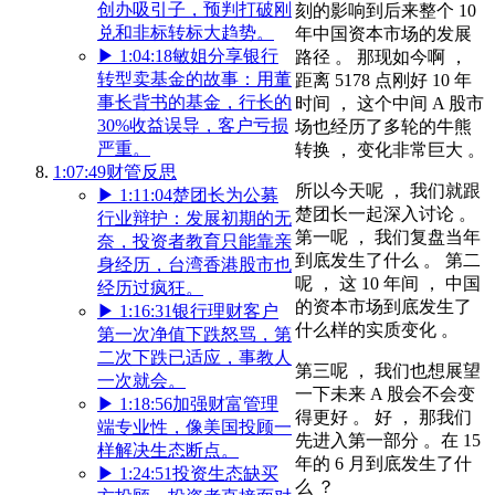
创办吸引子，预判打破刚
刻的影响到后来整个 10
兑和非标转标大趋势。
年中国资本市场的发展
▶
1:04:18
敏姐分享银行
路径 。 那现如今啊 ，
转型卖基金的故事：用董
距离 5178 点刚好 10 年
事长背书的基金，行长的
时间 ， 这个中间 A 股市
30%收益误导，客户亏损
场也经历了多轮的牛熊
严重。
转换 ， 变化非常巨大 。
1:07:49
财管反思
所以今天呢 ， 我们就跟
▶
1:11:04
楚团长为公募
楚团长一起深入讨论 。
行业辩护：发展初期的无
第一呢 ， 我们复盘当年
奈，投资者教育只能靠亲
到底发生了什么 。 第二
身经历，台湾香港股市也
呢 ， 这 10 年间 ， 中国
经历过疯狂。
的资本市场到底发生了
▶
1:16:31
银行理财客户
什么样的实质变化 。
第一次净值下跌怒骂，第
二次下跌已适应，事教人
第三呢 ， 我们也想展望
一次就会。
一下未来 A 股会不会变
▶
1:18:56
加强财富管理
得更好 。 好 ， 那我们
端专业性，像美国投顾一
先进入第一部分 。在 15
样解决生态断点。
年的 6 月到底发生了什
▶
1:24:51
投资生态缺买
么 ？