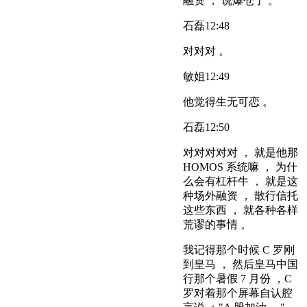
融资 ， 说爆仓了 。
石磊
12:48
对对对 。
敏姐
12:49
他觉得生无可恋 。
石磊
12:50
对对对对对 ， 就是他那
HOMOS 系统嘛 ， 为什
么会有杠杆牛 ， 就是这
种场外融资 ， 散行信托
这些东西 ， 就各种各样
荒谬的事情 。
我记得那个时候 C 罗刚
到皇马 ， 然后皇马中国
行那个暑假 7 月份 ，C
罗对着那个屏幕自认腔