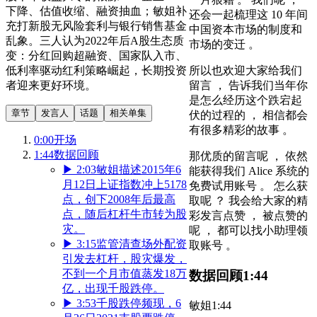
下降、估值收缩、融资抽血；敏姐补
还会一起梳理这 10 年间
充打新股无风险套利与银行销售基金
中国资本市场的制度和
乱象。三人认为2022年后A股生态质
市场的变迁 。
变：分红回购超融资、国家队入市、
低利率驱动红利策略崛起，长期投资
所以也欢迎大家给我们
者迎来更好环境。
留言 ， 告诉我们当年你
是怎么经历这个跌宕起
章节
发言人
话题
相关单集
伏的过程的 ， 相信都会
有很多精彩的故事 。
0:00
开场
1:44
数据回顾
那优质的留言呢 ， 依然
▶
2:03
敏姐描述2015年6
能获得我们 Alice 系统的
月12日上证指数冲上5178
免费试用账号 。 怎么获
点，创下2008年后最高
取呢 ？ 我会给大家的精
点，随后杠杆牛市转为股
彩发言点赞 ， 被点赞的
灾。
呢 ， 都可以找小助理领
▶
3:15
监管清查场外配资
取账号 。
引发去杠杆，股灾爆发，
不到一个月市值蒸发18万
数据回顾
1:44
亿，出现千股跌停。
▶
3:53
千股跌停频现，6
敏姐
1:44