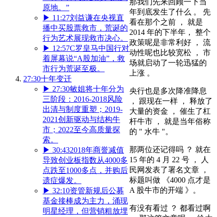
那我们先来回顾一下当
原地。”
年到底发生了什么 。 先
▶
11:27
刘益谦在央视直
看在那个之前 ， 就是
播中买股票救市，荒诞的
2014 年的下半年， 整个
行为艺术展现救市决心。
政策呢是非常利好 ， 流
▶
12:57
C罗皇马中国行对
动性呢也比较宽松 ， 市
着屏幕说“A股加油”，救
场就启动了一轮迅猛的
市行为荒诞至极。
上涨 。
27:30
十年变迁
▶
27:30
敏姐将十年分为
央行也是多次降准降息
三阶段：2016-2018风险
， 跟现在一样 ， 释放了
出清与制度重塑；2019-
大量的资金 ， 催生了杠
2021创新驱动与结构牛
杆牛市 ， 就是当年俗称
市；2022至今高质量探
的 " 水牛 "。
索。
那两位还记得吗 ？ 就在
▶
30:43
2018年商誉减值
15 年的 4 月 22 号 ， 人
导致创业板指数从4000多
民网发表了署名文章 ，
点跌至1000多点，并购后
标题叫做 《4000 点才是
遗症爆发。
A 股牛市的开端 》。
▶
32:10
资管新规后公募
基金接棒成为主力，涌现
有没有看过 ？ 都看过啊
明星经理，但营销粗放埋