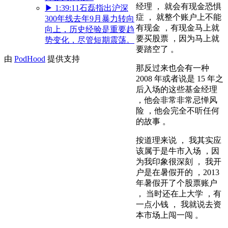
经理 ， 就会有现金恐惧
▶
1:39:11
石磊指出沪深
症 ， 就整个账户上不能
300年线去年9月暴力转向
有现金 ，有现金马上就
向上，历史经验是重要趋
要买股票 ，因为马上就
势变化，尽管短期震荡。
要踏空了 。
由
PodHood
提供支持
那反过来也会有一种
2008 年或者说是 15 年之
后入场的这些基金经理
，他会非常非常忌惮风
险 ，他会完全不听任何
的故事 。
按道理来说 ， 我其实应
该属于是牛市入场 ，因
为我印象很深刻 ， 我开
户是在暑假开的 ，2013
年暑假开了个股票账户
， 当时还在上大学 ，有
一点小钱 ， 我就说去资
本市场上闯一闯 。