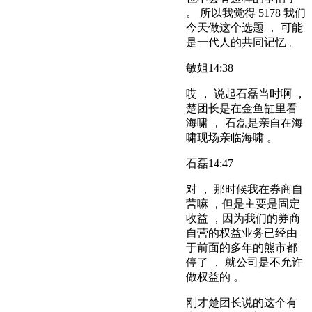
。 所以我觉得 5178 我们
今天做这个选题 ， 可能
是一代人的共同记忆 。
敏姐
14:38
哎 ， 说起石磊当时啊 ，
楚团长是在金鱼缸里看
海啸 ， 石磊是亲自在海
啸现场亲临海啸 。
石磊
14:47
对 ， 那时候我在券商自
营嘛 ，但是主要是固定
收益 ，因为我们的券商
自营的权益业务已经由
于前面的多年的熊市都
停了 ， 就公司是不允许
做权益的 。
刚才楚团长说的这个有