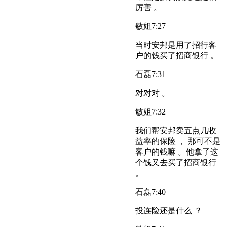
厉害 。
敏姐
7:27
当时安邦是用了招行客
户的钱买了招商银行 。
石磊
7:31
对对对 。
敏姐
7:32
我们帮安邦卖五点几收
益率的保险 ， 那可不是
客户的钱嘛 。他拿了这
个钱又去买了招商银行
。
石磊
7:40
投连险还是什么 ？