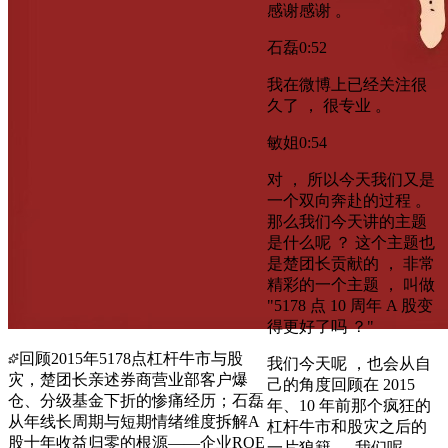
感谢感谢 。
石磊
0:52
我在微博上已经关注很
久了 ， 很专业 。
敏姐
0:54
对 ， 所以今天我们又是
一个双向奔赴的过程 。
那么我们今天讲的主题
是什么呢 ？ 这个主题也
是楚团长贡献的 ， 非常
精彩的一个主题 ， 叫做
"5178 点 10 周年 A 股变
得更好了吗 ？"
回顾2015年5178点杠杆牛市与股
我们今天呢 ，也会从自
灾，楚团长亲述券商营业部客户爆
己的角度回顾在 2015
仓、分级基金下折的惨痛经历；石磊
年、10 年前那个疯狂的
从年线长周期与短期情绪维度拆解A
杠杆牛市和股灾之后的
股十年收益归零的根源——企业ROE
一片狼籍 。 我们呢 ，