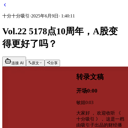
十分
十分吸引
·
2025年6月9日
·
1:40:11
Vol.22 5178点10周年，A股变
得更好了吗？
连接 AI
原文
分享
转录文稿
开场
0:00
敏姐
0:03
大家好 ， 欢迎收听 《
十分吸引 》， 这是一档
由吸引子出品的财经播