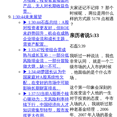
方投顾，投资者直接面对
产品，无人对长期收益负
大家还记不记得 ？ 那个
责。
时候呢 ， 两位是用什么
1:30:44
未来展望
样的方式跟 5178 点相遇
▶
1:30:44
石磊总结：A股
？
对投资者更友好，但ROE
未趋势回升，机会在成熟
亲历者说
5:33
企业现金流和成长主题，
需资产配置。
石磊
5:39
▶
1:33:47
投资组合需成
熟与成长互补：一部分低
我听过一种说法 ， 我也
风险现金流，一部分冒险
非常认同 ， 就是一个二
做大饼，缺一不可。
级市场的人入市的时候
▶
1:34:48
楚团长认为中
，他面临的是个什么市
国家庭对A股系统性欠
场 。
配，在变好的市场中可能
这个第一印象会深刻的
影响长期财富排名。
去改变这个人他的一生
▶
1:37:53
当前A股两个核
对于投资的态度 。 牛市
心驱动力：无风险利率持
入场的人， 我就听过那
续下行，中国经济向人才
种老基金经理 ，2006
知识密集型转型，股市发
年、2007 年入场的基金
挥更大作用。