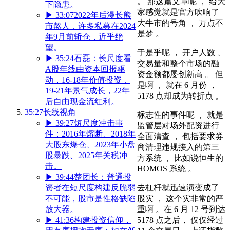
。 那这篇文章呢 ， 给大
下隐患。
家感觉就是官方吹响了
▶
33:07
2022年后漫长熊
大牛市的号角 ， 万点不
市熬人，许多私募在2024
是梦 。
年9月前斩仓，近乎绝
望。
于是乎呢 ， 开户人数 、
▶
35:24
石磊：长尺度看
交易量和整个市场的融
A股年线由资本回报驱
资金额都屡创新高 。 但
动，16-18年价值投资，
是啊 ， 就在 6 月份 ，
19-21年景气成长，22年
5178 点却成为转折点 。
后自由现金流红利。
35:27
长线视角
标志性的事件呢 ， 就是
▶
39:27
短尺度冲击事
监管层对场外配资进行
件：2016年熔断、2018年
全面清查 ， 包括要求券
大股东爆仓、2023年小盘
商清理违规接入的第三
股暴跌、2025年关税冲
方系统 ， 比如说恒生的
击。
HOMOS 系统 。
▶
39:44
楚团长：普通投
去杠杆就迅速演变成了
资者在短尺度构建反脆弱
股灾 ， 这个灾非常的严
不可能，股市是性格缺陷
重啊 。在 6 月 12 号到达
放大器。
5178 点之后， 仅仅经过
▶
41:36
构建投资信仰，