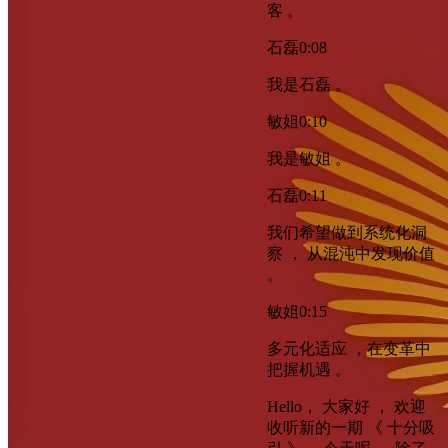
客 。
石磊
0:08
我是石磊 。
敏姐
0:10
我是敏姐 。
石磊
0:11
我们希望做到系统化洞
察 ， 从混沌中发现价值
。
敏姐
0:15
多元化适应 ，在变革中
把握机遇 。
Hello， 大家好 ， 欢迎
收听新的一期 《 十分吸