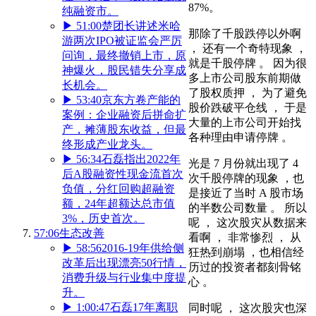
87%。
纯融资市。
▶
51:00
楚团长讲述米哈
那除了千股跌停以外啊
游两次IPO被证监会严厉
， 还有一个奇特现象 ，
问询，最终撤销上市，原
就是千股停牌 。 因为很
神爆火，股民错失分享成
多上市公司股东前期做
长机会。
了股权质押 ， 为了避免
▶
53:40
京东方卷产能的
股价跌破平仓线 ， 于是
案例：企业融资后拼命扩
大量的上市公司开始找
产，摊薄股东收益，但最
各种理由申请停牌 。
终形成产业龙头。
▶
56:34
石磊指出2022年
光是 7 月份就出现了 4
后A股融资性现金流首次
次千股停牌的现象 ，也
负值，分红回购超融资
是接近了当时 A 股市场
额，24年超额达总市值
的半数公司数量 。 所以
3%，历史首次。
呢 ， 这次股灾从数据来
57:06
生态改善
看啊 ， 非常惨烈 ， 从
▶
58:56
2016-19年供给侧
狂热到崩塌 ，也相信经
改革后出现漂亮50行情，
历过的投资者都刻骨铭
消费升级与行业集中度提
心 。
升。
▶
1:00:47
石磊17年离职
同时呢 ， 这次股灾也深