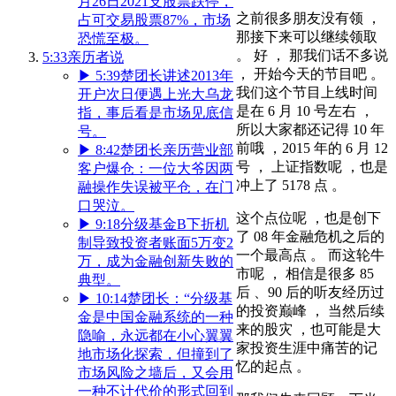
月26日2021支股票跌停，
之前很多朋友没有领 ，
占可交易股票87%，市场
那接下来可以继续领取
恐慌至极。
。 好 ， 那我们话不多说
5:33
亲历者说
， 开始今天的节目吧 。
▶
5:39
楚团长讲述2013年
我们这个节目上线时间
开户次日便遇上光大乌龙
是在 6 月 10 号左右 ，
指，事后看是市场见底信
所以大家都还记得 10 年
号。
前哦 ，2015 年的 6 月 12
▶
8:42
楚团长亲历营业部
号 ， 上证指数呢 ，也是
客户爆仓：一位大爷因两
冲上了 5178 点 。
融操作失误被平仓，在门
口哭泣。
这个点位呢 ，也是创下
▶
9:18
分级基金B下折机
了 08 年金融危机之后的
制导致投资者账面5万变2
一个最高点 。 而这轮牛
万，成为金融创新失败的
市呢 ， 相信是很多 85
典型。
后 、90 后的听友经历过
▶
10:14
楚团长：“分级基
的投资巅峰 ， 当然后续
金是中国金融系统的一种
来的股灾 ，也可能是大
隐喻，永远都在小心翼翼
家投资生涯中痛苦的记
地市场化探索，但撞到了
忆的起点 。
市场风险之墙后，又会用
一种不计代价的形式回到