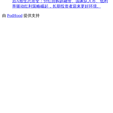
后A股生态质变：分红回购超融资、国家队入市、低利
率驱动红利策略崛起，长期投资者迎来更好环境。
由
PodHood
提供支持