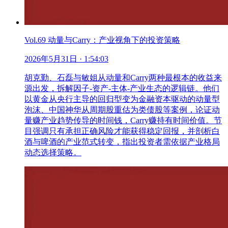
Vol.69 动量与Carry：产业视角下的投资策略
2026年5月31日
· 1:54:03
胡克勤、石磊与敏姐从动量和Carry两种最根本的收益来
源出发，拆解因子-资产-主体-产业生态的逻辑链。他们
以黄金从央行主导的回归型变为金融资本驱动的动量型
泡沫、中国神华从周期股重估为类债股等案例，论证动
量赚产业趋势传导的时间钱，Carry赚持有时间价值。节
目强调只有承担正确风险才能获得稳定回报，并剖析白
酒与啤酒的产业范式转变，指出投资者需依据产业格局
动态选择策略。