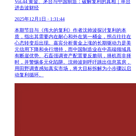
Vol.44 黄金、茅台与中国制造：破解复利的真相｜串台
进击波财经
2025年12月1日
· 1:31:44
本期节目与《伟大的复利》作者沈帅波探讨复利的本
质，指出其需要内在耐心和外在第一桶金，拐点往往在
心态转变后出现。嘉宾分析黄金上涨的长期驱动力是美
元信用下降和央行增持，而中国制造业在中高端领域具
有断崖优势。石磊强调资产配置要反脆弱，择机而非择
时，并警惕多元化陷阱。沈帅波则呼吁跳出信息茧房，
用田野调查感知真实市场，将大目标拆解为小步骤以启
动复利循环。