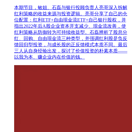
本期节目，敏姐、石磊与银行投顾负责人亮哥深入拆解
红利策略的收益来源与投资逻辑。亮哥分享了自己的仓
位配置：红利ETF+自由现金流ETF+自己银行股权，并
指出2022年后A股企业资本开支减少、现金流改善，使
红利策略从防御转为可持续收益型。石磊辨析了股息分
红、回购、自由现金流三种类型，并强调红利股是负反
馈回归型投资，与成长股的正反馈模式本质不同。最后
三人从自身经验出发，探讨了价值投资的朴素本质——
以我为本、赚企业内在价值的钱。