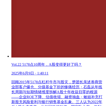
Vol.22 5178点10周年，A股变得更好了吗？
2025年6月9日
· 1:40:11
回顾2015年5178点杠杆牛市与股灾，楚团长亲述券商营
业部客户爆仓、分级基金下折的惨痛经历；石磊从年线
长周期与短期情绪维度拆解A股十年收益归零的根源
——企业ROE下降、估值收缩、融资抽血；敏姐补充打
新股无风险套利与银行销售基金乱象。三人认为2022年