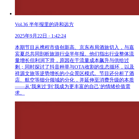
Vol.36 半年报里的诗和远方
2025年9月22日
· 1:42:24
本期节目从携程市值创新高、京东布局酒旅切入，与嘉
宾夏总共同剖析旅游行业半年报。他们指出行业整体流
量增长但利润下滑，原因在于流量成本飙升与供给过
剩；同时探讨了抖音种草与OTA收割的生态循环，以及
祥源文旅等逆势增长的小众景区模式。节目还分析了酒
店、航空等细分领域的分化，并延伸至消费升级的本质
——从‘我来过’到‘我成为更丰富的自己’的情绪价值需
求。