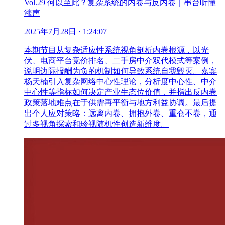
Vol.29 何以至此？复杂系统的内卷与反内卷｜串台听懂
涨声
2025年7月28日
· 1:24:07
本期节目从复杂适应性系统视角剖析内卷根源，以光
伏、电商平台竞价排名、二手房中介双代模式等案例，
说明边际报酬为负的机制如何导致系统自我毁灭。嘉宾
杨天楠引入复杂网络中心性理论，分析度中心性、中介
中心性等指标如何决定产业生态位价值，并指出反内卷
政策落地难点在于供需再平衡与地方利益协调。最后提
出个人应对策略：远离内卷、拥抱外卷、重仓不卷，通
过多视角探索和珍视随机性创造新维度。