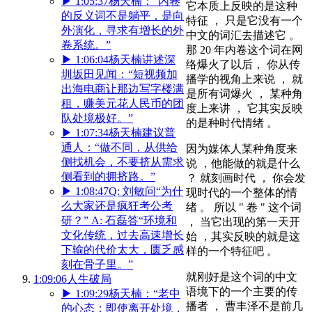
▶
1:05:37
杨天楠：“内卷
它本质上反映的是这种
的反义词不是躺平，是向
特征 ， 只是它没有一个
外演化，寻求有增长的外
中文的词汇去描述它 。
卷系统。”
那 20 年内卷这个词在网
▶
1:06:04
杨天楠讲述深
络爆火了以后， 你从传
圳坂田见闻：“短视频加
播学的视角上来说 ， 就
出海电商让那边写字楼满
是所有词爆火 ， 某种角
租，赚美元花人民币的团
度上来讲 ， 它其实反映
队处境极好。”
的是种时代情绪 。
▶
1:07:34
杨天楠建议普
通人：“做不同，从供给
因为媒体人某种角度来
侧找机会，不要挤从需求
说 ，他能做的就是什么
侧看到的拥挤路。”
？ 就刻画时代 ， 你会发
▶
1:08:47
Q: 刘敏问“为什
现时代的一个整体的情
么大家还是疯狂考公考
绪 。 所以 " 卷 " 这个词
研？” A: 石磊答“环境和
， 当它出现的第一天开
文化传统，过去高速增长
始 ，其实反映的就是这
下输的代价太大，匮乏感
样的一个特征吧 。
刻在骨子里。”
就刚好是这个词的中文
1:09:06
人生破局
语境下的一个主要的传
▶
1:09:29
杨天楠：“老中
播者 ， 曹丰泽不是前几
的心态：即使离开处境，