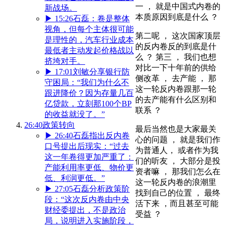
一 ， 就是中国式内卷的
新战场。
本质原因到底是什么 ？
▶
15:26
石磊：卷是整体
视角，但每个主体很可能
第二呢 ， 这次国家顶层
是理性的，汽车行业成本
的反内卷反的到底是什
最低者主动发起价格战以
么 ？ 第三 ， 我们也想
挤垮对手。
对比一下十年前的供给
▶
17:01
刘敏分享银行防
侧改革 ， 去产能 ， 那
守困局：“我们为什么不
这一轮反内卷跟那一轮
跟进降价？因为存量几百
的去产能有什么区别和
亿贷款，立刻那100个BP
联系 ？
的收益就没了。”
26:40
政策转向
最后当然也是大家最关
▶
26:40
石磊指出反内卷
心的问题 ， 就是我们作
口号提出后现实：“过去
为普通人， 或者作为我
这一年卷得更加严重了：
们的听友 ， 大部分是投
产能利用率更低、物价更
资者嘛 ， 那我们怎么在
低、利润更低。”
这一轮反内卷的浪潮里
▶
27:05
石磊分析政策阶
找到自己的位置 ， 最终
段：“这次反内卷由中央
活下来 ，而且甚至可能
财经委提出，不是政治
受益 ？
局，说明进入实施阶段，