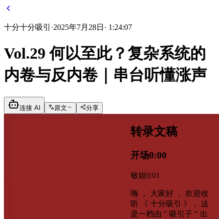
十分
十分吸引
·
2025年7月28日
·
1:24:07
Vol.29 何以至此？复杂系统的
内卷与反内卷｜串台听懂涨声
连接 AI
原文
分享
转录文稿
开场
0:00
敏姐
0:01
嗨 ， 大家好 ， 欢迎收
听 《 十分吸引 》， 这
是一档由 " 吸引子 " 出