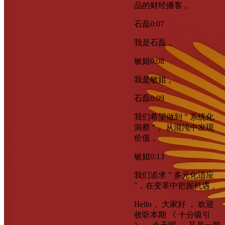
品的财经播客 。
石磊
0:07
我是石磊 。
敏姐
0:08
我是敏姐 。
石磊
0:09
我们希望做到 " 系统化
洞察 "， 从混沌中发现
价值 。
敏姐
0:13
我们追求 " 多元化适应
"，在变革中把握机遇 。
Hello， 大家好 ， 欢迎
收听本期 《 十分吸引