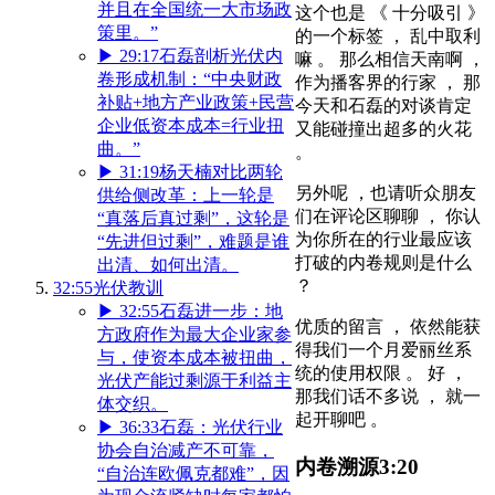
并且在全国统一大市场政
这个也是 《 十分吸引 》
策里。”
的一个标签 ， 乱中取利
▶
29:17
石磊剖析光伏内
嘛 。 那么相信天南啊 ，
卷形成机制：“中央财政
作为播客界的行家 ， 那
补贴+地方产业政策+民营
今天和石磊的对谈肯定
企业低资本成本=行业扭
又能碰撞出超多的火花
曲。”
。
▶
31:19
杨天楠对比两轮
另外呢 ，也请听众朋友
供给侧改革：上一轮是
们在评论区聊聊 ， 你认
“真落后真过剩”，这轮是
为你所在的行业最应该
“先进但过剩”，难题是谁
打破的内卷规则是什么
出清、如何出清。
？
32:55
光伏教训
▶
32:55
石磊进一步：地
优质的留言 ， 依然能获
方政府作为最大企业家参
得我们一个月爱丽丝系
与，使资本成本被扭曲，
统的使用权限 。 好 ，
光伏产能过剩源于利益主
那我们话不多说 ， 就一
体交织。
起开聊吧 。
▶
36:33
石磊：光伏行业
协会自治减产不可靠，
内卷溯源
3:20
“自治连欧佩克都难”，因