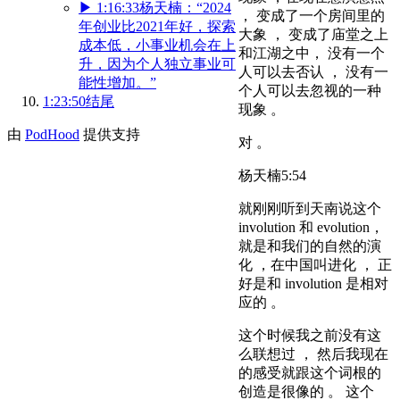
▶
1:16:33
杨天楠：“2024
， 变成了一个房间里的
年创业比2021年好，探索
大象 ， 变成了庙堂之上
成本低，小事业机会在上
和江湖之中， 没有一个
升，因为个人独立事业可
人可以去否认 ， 没有一
能性增加。”
个人可以去忽视的一种
1:23:50
结尾
现象 。
由
PodHood
提供支持
对 。
杨天楠
5:54
就刚刚听到天南说这个
involution 和 evolution，
就是和我们的自然的演
化 ，在中国叫进化 ， 正
好是和 involution 是相对
应的 。
这个时候我之前没有这
么联想过 ， 然后我现在
的感受就跟这个词根的
创造是很像的 。 这个