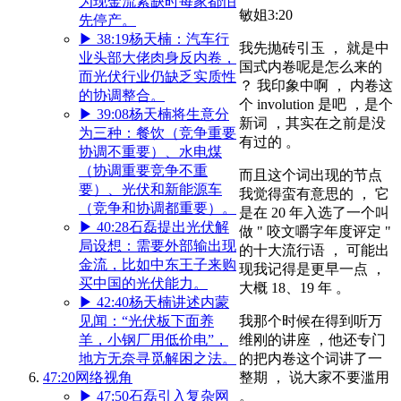
为现金流紧缺时每家都怕
敏姐
3:20
先停产。
▶
38:19
杨天楠：汽车行
我先抛砖引玉 ， 就是中
业头部大佬肉身反内卷，
国式内卷呢是怎么来的
而光伏行业仍缺乏实质性
？ 我印象中啊 ， 内卷这
的协调整合。
个 involution 是吧 ，是个
▶
39:08
杨天楠将生意分
新词 ，其实在之前是没
为三种：餐饮（竞争重要
有过的 。
协调不重要）、水电煤
（协调重要竞争不重
而且这个词出现的节点
要）、光伏和新能源车
我觉得蛮有意思的 ， 它
（竞争和协调都重要）。
是在 20 年入选了一个叫
▶
40:28
石磊提出光伏解
做 " 咬文嚼字年度评定 "
局设想：需要外部输出现
的十大流行语 ， 可能出
金流，比如中东王子来购
现我记得是更早一点 ，
买中国的光伏能力。
大概 18、19 年 。
▶
42:40
杨天楠讲述内蒙
我那个时候在得到听万
见闻：“光伏板下面养
维刚的讲座 ，他还专门
羊，小钢厂用低价电”，
的把内卷这个词讲了一
地方无奈寻觅解困之法。
整期 ， 说大家不要滥用
47:20
网络视角
。
▶
47:50
石磊引入复杂网