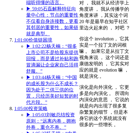
端听得懂的语言。
对 ， 我就不从经济学上
▶
59:05
石磊解释特征向
角度讲 ， 我从传播学的
量中心性：节点的重要性
角度来讲 ，其实这个词
不仅看自身连接数，更看
20 年是最早在知乎社区
其邻居的重要性，如果链
里边火起来的 ， 对吧 ？
就是典型。
你这个 involution， 它其
1:01:00
价值链困境
实是一个拉丁文的词根
▶
1:02:22
杨天楠：“很多
嘛 。 如果它是从拉丁文
上市公司不是给股东提供
视角来说 ， 这个词还是
回报，而是通过补贴和跑
康德发明的 ， 它其实对
冒滴漏让企业家自己活得
应的就是 evolution 嘛 ，
舒服。”
就是演化 。
▶
1:03:44
杨天楠：“中国
的成长股为什么不成长？
演化是向外演化 ， 它更
因为处于二供三供的位
多是向内演化 。 所谓向
置，只经历美好短暂的时
内演化的意思 ， 它说的
代片段。”
就是向内出现了很多复
1:05:00
投资策略
杂繁复的细节 ，但是本
▶
1:05:03
刘敏总结投资
身它的这个系统就没有
原则：“远离内卷，拥抱
很多的一些增长 。
外卷，重仓不卷。”