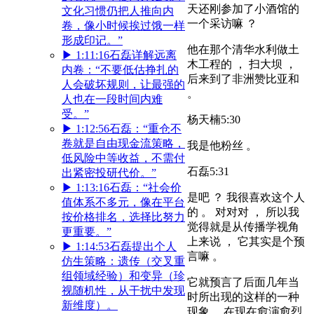
天还刚参加了小酒馆的
文化习惯仍把人推向内
一个采访嘛 ？
卷，像小时候挨过饿一样
形成印记。”
他在那个清华水利做土
▶
1:11:16
石磊详解远离
木工程的 ， 扫大坝 ，
内卷：“不要低估挣扎的
后来到了非洲赞比亚和
人会破坏规则，让最强的
。
人也在一段时间内难
受。”
杨天楠
5:30
▶
1:12:56
石磊：“重仓不
卷就是自由现金流策略，
我是他粉丝 。
低风险中等收益，不需付
石磊
5:31
出紧密投研代价。”
▶
1:13:16
石磊：“社会价
是吧 ？ 我很喜欢这个人
值体系不多元，像在平台
的 。 对对对 ， 所以我
按价格排名，选择比努力
觉得就是从传播学视角
更重要。”
上来说 ， 它其实是个预
▶
1:14:53
石磊提出个人
言嘛 。
仿生策略：遗传（交叉重
组领域经验）和变异（珍
它就预言了后面几年当
视随机性，从干扰中发现
时所出现的这样的一种
新维度）。
现象 ，在现在愈演愈烈