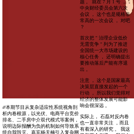
题 。 就在 7 月 1 号 ，
中央财经委员会第六次
会议 ， 这个也是规格非
常高的一次会议 ， 对吧
？
首次把 " 治理企业低价
无需竞争 " 列为了推进
全国统一大市场建设的
核心任务 ， 还明确提出
要推动落后产能有序退
出 。
注意 ， 这个是国家最高
决策层直接发起的一个
行动 ， 所以我们觉得对
经济的整体发展可能影
响会很深远 。
本期节目从复杂适应性系统视角剖
析内卷根源，以光伏、电商平台竞价
实际上， 石磊对反内卷
排名、二手房中介双代模式等案例，
也一直非常关注 ，而且
说明边际报酬为负的机制如何导致系
有着深入的研究 。 我这
统自我毁灭。嘉宾杨天楠引入复杂网