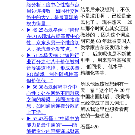
络分析：度中心性指节点
结果后来没想到 ，不仅
周边连接数，如同社交网
不是滥用啊 ， 已经是全
络中的大V，是最直观的
民化了 。 现在想来 ，20
权力衡量。
年那个时间点其实还挺
▶
49:25
石磊举例：“携程
微妙的 ，因为这个词发
在OTA领域占据高度中心
明它是 63 年就被美国人
性，京东从另一个维度切
类学家吉尔茨发明出来
入，抢流量分发节点。”
了 ， 后来呢也是不断被
▶
51:25
杨天楠：“短剧行
引申 ， 用来形容高强度
业百分之七八十价值被抖
、 低回报 、 低水平 、
音等渠道吃掉，形成买量
精细化等等。
ROI游戏，制作随机性高
但价值低。”
所以他应该没想到有一
▶
56:38
石磊解释中介中
天 " 卷 " 这个词在 20 年
心性：处在网络不同群落
中国出圈以后， 我觉得
之间的桥梁，跨圈连接信
已经变成了国民词汇 。
息，如同滴滴连接分散的
所以我这里也想看看两
上下游。
位的一些想法 。
▶
57:43
石磊：“中译中的
能力是最牛逼的”——能
石磊
4:20
够把专业内容翻译成财富