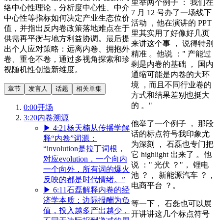
里举两个例子 ： 我们在
络中心性理论，分析度中心性、中介
7 月 12 号办了一场线下
中心性等指标如何决定产业生态位价
活动 ，他在演讲的 PPT
值，并指出反内卷政策落地难点在于
里其实用了好像好几页
供需再平衡与地方利益协调。最后提
来讲这个事 ， 说得特别
出个人应对策略：远离内卷、拥抱外
精准 。他说 ：" 产能过
卷、重仓不卷，通过多视角探索和珍
剩是内卷的基础 ， 国内
视随机性创造新维度。
通缩可能是内卷的大环
境 ，而且不同行业卷的
章节
发言人
话题
相关单集
方式和结果差别也挺大
的 。"
0:00
开场
3:20
内卷溯源
他举了一个例子 ， 那段
▶
4:21
杨天楠从传播学解
话的标点符号我印象尤
释“内卷”词源：
为深刻 ， 石磊也专门把
“involution是拉丁词根，
它 highlight 出来了 。他
对应evolution，一个向内
说 ：" 光伏 ？"， 锂电
一个向外，所有词的爆火
池 ？， 新能源汽车 ？，
反映的都是时代情绪。”
电商平台 ？。
▶
6:11
石磊解释内卷的经
济学本质：边际报酬为负
等一下， 石磊也可以展
值，投入越多产出越少，
开讲讲这几个标点符号