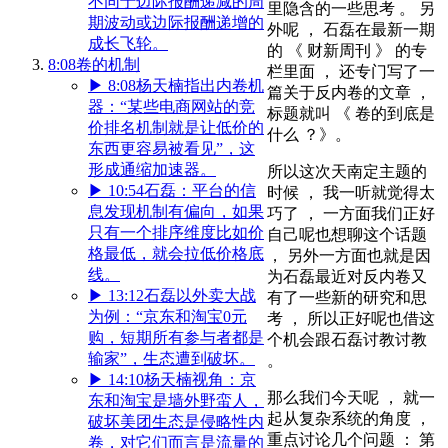
不同于边际报酬递减的周
里隐含的一些思考 。 另
期波动或边际报酬递增的
外呢 ， 石磊在最新一期
成长飞轮。
的 《 财新周刊 》 的专
8:08
卷的机制
栏里面 ， 还专门写了一
▶
8:08
杨天楠指出内卷机
篇关于反内卷的文章 ，
器：“某些电商网站的竞
标题就叫 《 卷的到底是
价排名机制就是让低价的
什么 ？》。
东西更容易被看见”，这
形成通缩加速器。
所以这次天南定主题的
▶
10:54
石磊：平台的信
时候 ， 我一听就觉得太
息发现机制有偏向，如果
巧了 ， 一方面我们正好
只有一个排序维度比如价
自己呢也想聊这个话题
格最低，就会拉低价格底
， 另外一方面也就是因
线。
为石磊最近对反内卷又
▶
13:12
石磊以外卖大战
有了一些新的研究和思
为例：“京东和淘宝0元
考 ， 所以正好呢也借这
购，短期所有参与者都是
个机会跟石磊讨教讨教
输家”，生态遭到破坏。
。
▶
14:10
杨天楠视角：京
那么我们今天呢 ， 就一
东和淘宝是墙外野蛮人，
起从复杂系统的角度 ，
破坏美团生态是侵略性内
重点讨论几个问题 ： 第
卷，对它们而言是流量的