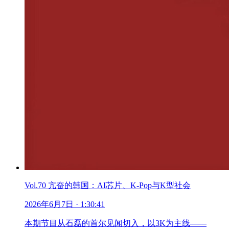
Vol.70 亢奋的韩国：AI芯片、K-Pop与K型社会
2026年6月7日
· 1:30:41
本期节目从石磊的首尔见闻切入，以3K为主线——