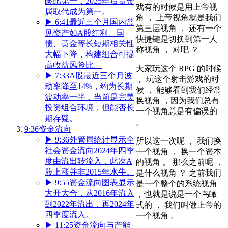
险比第一，2025年后贵金
戏有的时候是用上帝视
属取代成为第一。
角 ， 上帝视角就是我们
▶
6:41
最近三个月国内常
第三层视角 ， 还有一个
见资产如A股红利、国
快捷键是切换到第一人
债、黄金等长短期相关性
称视角 ， 对吧 ？
大幅下降，构建组合可提
高收益风险比。
大家玩这个 RPG 的时候
▶
7:33
A股最近三个月波
， 玩这个射击游戏的时
动率降至14%，约为长期
候 ， 能够看到我们经常
波动率一半，当前是完美
换视角 ，因为我们总有
投资组合环境，但能否长
一个视角总是有偏误的
期存疑。
。
9:36
资金流向
▶
9:36
外管局统计显示全
所以这一次呢 ， 我们换
社会资金流向2024年四季
一个视角 ， 换一个资本
度由流出转流入，此次A
的视角 。 那么之前呢 ，
股上涨并非2015年水牛。
是什么视角 ？ 之前我们
▶
9:55
资金流向图表显示
是一个整个的系统视角
大开大合，从2016年流入
，也就是说是一个鸟瞰
到2022年流出，再2024年
式的 ， 我们叫做上帝的
四季度流入。
一个视角 。
▶
11:25
资金流向与产能