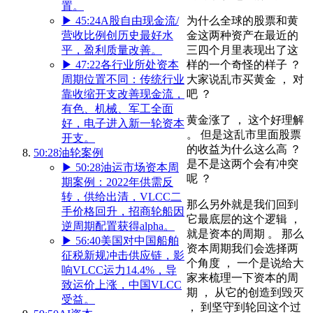
置。
▶
45:24
A股自由现金流/
为什么全球的股票和黄
营收比例创历史最好水
金这两种资产在最近的
平，盈利质量改善。
三四个月里表现出了这
▶
47:22
各行业所处资本
样的一个奇怪的样子 ？
周期位置不同：传统行业
大家说乱市买黄金 ， 对
靠收缩开支改善现金流，
吧 ？
有色、机械、军工全面
黄金涨了 ， 这个好理解
好，电子进入新一轮资本
。 但是这乱市里面股票
开支。
的收益为什么这么高 ？
50:28
油轮案例
是不是这两个会有冲突
▶
50:28
油运市场资本周
呢 ？
期案例：2022年供需反
转，供给出清，VLCC二
那么另外就是我们回到
手价格回升，招商轮船因
它最底层的这个逻辑 ，
逆周期配置获得alpha。
就是资本的周期 。 那么
▶
56:40
美国对中国船舶
资本周期我们会选择两
征税新规冲击供应链，影
个角度 ， 一个是说给大
响VLCC运力14.4%，导
家来梳理一下资本的周
致运价上涨，中国VLCC
期 ， 从它的创造到毁灭
受益。
， 到坚守到轮回这个过