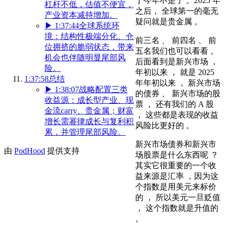
于今年不是了 。2025 年
杠杆不低，估值不便宜，
之后， 全球第一的毫无
产业资本减持增加。
疑问就是贵金属 。
▶
1:37:44
全球系统环
境：结构性极端分化、仓
前三名 、 前四名 、 前
位拥挤的脆弱状态，带来
五名我们也可以看看 。
机会也伴随明显尾部风
后面看到是新兴市场 ，
险。
年初以来 ， 就是 2025
1:37:58
总结
年年初以来 ， 新兴市场
▶
1:38:07
战略配置三类
的债券 、 新兴市场的股
收益源：成长型产业、现
票 ， 还有我们的 A 股
金流carry、贵金属；财富
， 这些都是表现的收益
增长需幂律成长与复利积
风险比更好的 。
累，并管理尾部风险。
新兴市场债券和新兴市
由
PodHood
提供支持
场股票是什么东西呢 ？
其实它很重要的一个收
益来源是汇率 ，因为这
个指数是用美元来标价
的 ， 所以美元一旦贬值
， 这个指数就是升值的
。