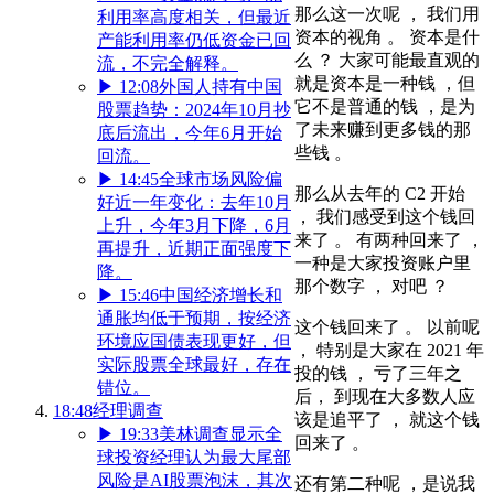
那么这一次呢 ， 我们用
利用率高度相关，但最近
资本的视角 。 资本是什
产能利用率仍低资金已回
么 ？ 大家可能最直观的
流，不完全解释。
就是资本是一种钱 ，但
▶
12:08
外国人持有中国
它不是普通的钱 ，是为
股票趋势：2024年10月抄
了未来赚到更多钱的那
底后流出，今年6月开始
些钱 。
回流。
▶
14:45
全球市场风险偏
那么从去年的 C2 开始
好近一年变化：去年10月
， 我们感受到这个钱回
上升，今年3月下降，6月
来了 。 有两种回来了 ，
再提升，近期正面强度下
一种是大家投资账户里
降。
那个数字 ， 对吧 ？
▶
15:46
中国经济增长和
通胀均低于预期，按经济
这个钱回来了 。 以前呢
环境应国债表现更好，但
， 特别是大家在 2021 年
实际股票全球最好，存在
投的钱 ， 亏了三年之
错位。
后， 到现在大多数人应
18:48
经理调查
该是追平了 ， 就这个钱
▶
19:33
美林调查显示全
回来了 。
球投资经理认为最大尾部
风险是AI股票泡沫，其次
还有第二种呢 ，是说我