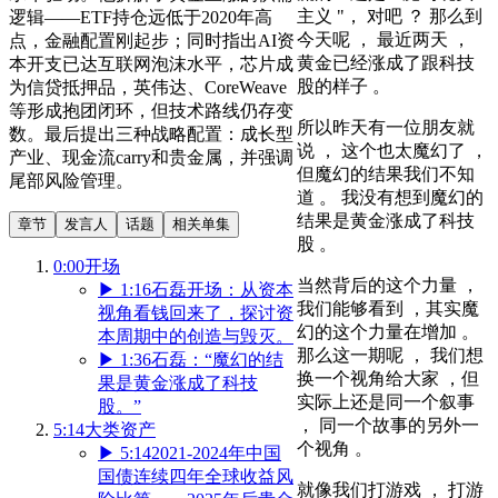
主义 "， 对吧 ？ 那么到
逻辑——ETF持仓远低于2020年高
今天呢 ， 最近两天 ，
点，金融配置刚起步；同时指出AI资
黄金已经涨成了跟科技
本开支已达互联网泡沫水平，芯片成
股的样子 。
为信贷抵押品，英伟达、CoreWeave
等形成抱团闭环，但技术路线仍存变
所以昨天有一位朋友就
数。最后提出三种战略配置：成长型
说 ， 这个也太魔幻了 ，
产业、现金流carry和贵金属，并强调
但魔幻的结果我们不知
尾部风险管理。
道 。 我没有想到魔幻的
结果是黄金涨成了科技
章节
发言人
话题
相关单集
股 。
0:00
开场
当然背后的这个力量 ，
▶
1:16
石磊开场：从资本
我们能够看到 ，其实魔
视角看钱回来了，探讨资
幻的这个力量在增加 。
本周期中的创造与毁灭。
那么这一期呢 ， 我们想
▶
1:36
石磊：“魔幻的结
换一个视角给大家 ，但
果是黄金涨成了科技
实际上还是同一个叙事
股。”
， 同一个故事的另外一
5:14
大类资产
个视角 。
▶
5:14
2021-2024年中国
国债连续四年全球收益风
就像我们打游戏 ， 打游