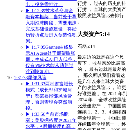
行搒 ， 过去的历史的排
出，投资需押注。
行搒 ， 全球的大类资产
▶
1:12:39
技术革命与金
按照收益风险比去排行
融资本框架：当前处于导
。
入期泡沫阶段，需要泡沫
完成基础设施建设，将经
大类资产
5:14
历转折点后进入创造性积
累。
石磊
5:14
▶
1:17:05
Gartner曲线显
示AI Agent处于期望膨胀
最左边的就是在这个尺
期，生成式AI已入低谷，
度下， 收益风险比最高
仅有5%技术能从萌芽过
的 ， 最右边就是最差的
渡到恢复期。
。 那么所以我们看看这
1:31:33
尾部风险
是几年以来全球大类资
▶
1:31:33
两种财富增长
产的收益风险比 ， 谁更
模式（成长型和护城河
好谁更差 。在 2021 年到
型）都需要尾部风险管
2024 年， 全球收益风险
理，否则雪球会突然崩
比最佳资产 ， 中国国债
掉。
连续 1、2、3、4 连续四
▶
1:33:56
当前市场脆
年全球第一 ， 中国国债
弱：美股拥挤度达2021年
连续四年全球第一 ， 终
水平，A股拥挤度也高，