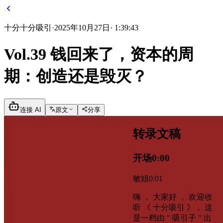
十分
十分吸引
·
2025年10月27日
·
1:39:43
Vol.39 钱回来了，资本的周
期：创造还是毁灭？
连接 AI
原文
分享
转录文稿
开场
0:00
敏姐
0:01
嗨 ， 大家好 ， 欢迎收
听 《 十分吸引 》， 这
是一档由 " 吸引子 " 出