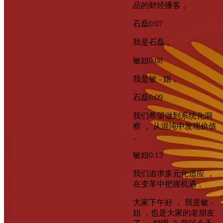
品的财经播客 。
石磊
0:07
我是石磊 。
敏姐
0:08
我是敏 - 姐 。
石磊
0:09
我们希望做到系统化洞
察 ， 从混沌中发现价值
。
敏姐
0:13
我们追求多元化适应 ，
在变革中把握机遇 。
大家下午好 ， 我是敏 -
姐 ，也是大家的老朋友