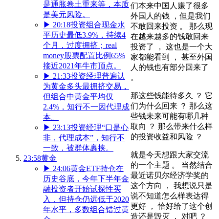
是通胀卷土重来等，本质
们本来中国人赚了很多
是美元风险。
外国人的钱 ，但是我们
▶
20:18
投资组合现金水
不敢回来投资 。 那么现
平历史最低3.9%，持续4
在越来越多的钱敢回来
个月，过度拥挤；real
投资了 ， 这也是一个大
money股票配置比例65%
家都能看到 ， 甚至外国
接近2021年牛市顶点。
人的钱也有部分回来了
▶
21:33
投资经理普遍认
。
为黄金多头最拥挤交易，
那这些钱能待多久 ？ 它
但组合中黄金平均仅
们为什么回来 ？ 那么这
2.4%，知行不一因代理成
些钱未来可能有哪几种
本。
取向 ？ 那么带来什么样
▶
23:13
投资经理“口是心
的投资收益和风险 ？
非，代理成本”，知行不
一致，被群体裹挟。
就是今天想跟大家交流
23:58
黄金
的一个主题 。 当然结合
▶
24:06
黄金ETF持仓在
最近诺贝尔经济学奖的
历史谷底，今年下半年金
这个方向 ， 我想说只是
融投资者开始试探性买
说不知道怎么样表达得
入，但持仓仍远低于2020
更好 ， 恰好给了这个创
年水平，多数组合错过黄
造还是毁灭 ， 对吧 ？