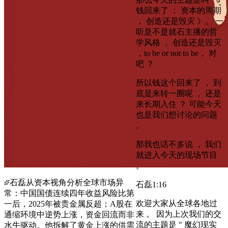
钱回来了 ： 资本的周期
， 创造还是毁灭 》。 一
听是不是就石主播的哲
学风格 ， 创造还是毁灭
，to be or not to be， 对
吧 ？
所以钱这个回来了 ， 到
底是来转一圈呢 ， 还是
来长期入住 ？ 可能今天
也是我们想讨论的问题
。
那我也话不多说 ， 我们
就进入今天的现场节目
。
石磊从资本视角分析全球市场异
石磊
1:16
常：中国国债连续四年收益风险比第
欢迎大家从全球各地过
一后，2025年被贵金属反超；A股在
来 。 因为上次我们的交
通缩环境中逆势上涨，资金回流而非
流的主题是 " 魔幻现实
水牛驱动。他拆解了黄金上涨的供需