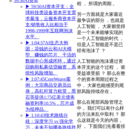
59:50
AI资本
程 ， 所谓的周期 。
▶
59:50
AI资本开支：全
球科技类设备资本开支需
另一方面就是大家最近
求暴涨，云服务商资本开
最争议的部分 ，也就是
支/销售收入比相当于
人工智能 ， 大家都觉得
1998-1999年互联网泡沫
是一个未来能够实现的
水平。
一个人工智能的时代 ，
▶
1:04:37
AI生态大抱
但是人工智能是不是已
团：花钱的云和AI大模
经有泡沫了 ？
型、赚钱的芯片、干活的
数据中心形成闭环，通过
人工智能的泡沫通过资
回购和私募信贷融资，系
本开支的这个过程 ， 谁
统性风险增加。
受益谁受损 ？ 那么在整
▶
1:07:45
CoreWeave案
个的资本周期过程之
例：大宗商品交易员出
中， 大家也能感受到尾
身，高杠杆算力租赁，黑
部风险持续存在 。
石等提供1:75亿美元债务
那么在尾部风险管理之
融资利率10.5%，芯片成
中， 我们可以有什么样
为抵押品。
的方法来乱中取利 ？ 那
▶
1:10:43
技术路线分
么这就是今天的内容 。
歧：深度学习 vs 强化学
好 ， 下面我们先看看排
习，未来不知哪条路线胜