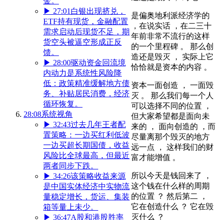
金。
▶
27:01
白银出现挤兑，
是偏奥地利派经济学的
ETF持有现货，金融配置
，在说实话 ，在二三十
需求启动后现货不足，期
年前非常不流行的这样
货空头被逼空形成正反
的一个里程碑 。 那么创
馈。
造还是毁灭 ， 实际上它
▶
28:00
驱动资金回流境
恰恰就是资本的内容 。
内动力是系统性风险降
低：政策精准缓解地方债
资本一面创造 ， 一面毁
务、补贴居民消费，经济
灭 。 那么我们每一个人
循环恢复。
可以选择不同的位置 ，
28:08
系统视角
但大家希望都是面向未
▶
32:43
过去几年王者配
来的 ， 面向创造的 ，而
置策略：一边买红利低波
尽量离那个毁灭的地方
一边买超长期国债，收益
远一点 ， 这样我们的财
风险比全球最高，但最近
富才能增值 。
两者同步下跌。
所以今天是钱回来了 ，
▶
34:26
该策略收益来源
这个钱在什么样的周期
是中国实体经济中实物流
的位置 ？ 然后第二 ，
量稳定增长，货运、集装
它在创造什么 ？ 它在毁
箱等量上未少。
灭什么 ？
▶
36:47
A股和港股胜率