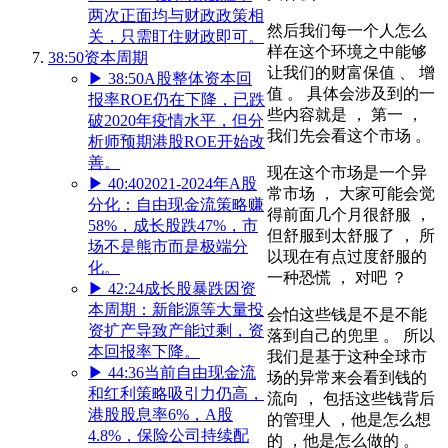
两次正面均与财政政策相
然后我们每一个人怎么
关，只需盯住财政即可。
样在这个环境之中能够
38:50
资本周期
让我们的财富保值 、 增
▶
38:50
A股整体资本回
值 。 具体会涉及到的一
报率ROE仍在下降，已跌
些内容就是 ， 第一 ，
破2020年疫情水平，但分
我们先会看这个市场 。
析师预期港股ROE开始改
善。
现在这个市场是一个异
▶
40:40
2021-2024年A股
常市场 ， 大家可能会觉
分化：自由现金流策略赚
得前面几个月很舒服 ，
58%，成长股跌47%，市
但舒服到太舒服了 ， 所
场不是熊市而是极端分
以现在有点过度舒服的
化。
一种恐慌 ， 对吧 ？
▶
42:24
成长股暴跌因资
本周期：新能源等大量投
会怕这些钱是不是不能
资扩产导致产能过剩，资
落到自己的兜里 。 所以
本回报率下降。
我们是基于这种全球市
▶
44:36
当前自由现金流
场的异常来会看到钱的
和红利策略吸引力仍高，
流向 ， 包括这些钱背后
港股股息率6%，A股
的管理人 ，他是怎么想
4.8%，保险公司持续配
的 ，他是怎么做的 。