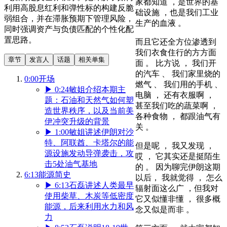
家都知道 ，是世界的基
利用高股息红利和弹性标的构建反脆
础设施 ，也是我们工业
弱组合，并在滞胀预期下管理风险，
生产的血液 。
同时强调资产与负债匹配的个性化配
置思路。
而且它还全方位渗透到
我们衣食住行的方方面
章节
发言人
话题
相关单集
面 。 比方说 ， 我们开
的汽车 、 我们家里烧的
0:00
开场
燃气 、 我们用的手机 、
▶
0:24
敏姐介绍本期主
电脑 ， 还有衣服啊 ，
题：石油和天然气如何塑
甚至我们吃的蔬菜啊 ，
造世界秩序，以及当前美
各种食物 ， 都跟油气有
伊冲突升级的背景
关 。
▶
1:00
敏姐讲述伊朗对沙
特、阿联酋、卡塔尔的能
但是呢 ， 我又发现 ，
源设施发动导弹袭击，攻
哎 ， 它其实还是挺陌生
击5处油气基地
的 。 因为聊完伊朗这期
6:13
能源简史
以后， 我就觉得 ， 怎么
▶
6:13
石磊讲述人类最早
辐射面这么广 ，但我对
使用柴草、木炭等低密度
它又似懂非懂 ， 很多概
能源，后来利用水力和风
念又似是而非 。
力