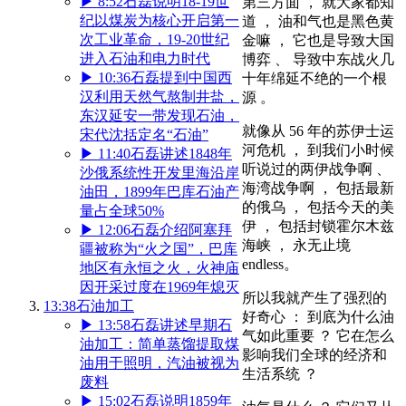
▶
8:52
石磊说明18-19世
第三方面 ， 就大家都知
纪以煤炭为核心开启第一
道 ， 油和气也是黑色黄
次工业革命，19-20世纪
金嘛 ， 它也是导致大国
进入石油和电力时代
博弈 、 导致中东战火几
▶
10:36
石磊提到中国西
十年绵延不绝的一个根
汉利用天然气熬制井盐，
源 。
东汉延安一带发现石油，
就像从 56 年的苏伊士运
宋代沈括定名“石油”
河危机 ， 到我们小时候
▶
11:40
石磊讲述1848年
听说过的两伊战争啊 、
沙俄系统性开发里海沿岸
海湾战争啊 ， 包括最新
油田，1899年巴库石油产
的俄乌 ， 包括今天的美
量占全球50%
伊 ， 包括封锁霍尔木兹
▶
12:06
石磊介绍阿塞拜
海峡 ， 永无止境
疆被称为“火之国”，巴库
endless。
地区有永恒之火，火神庙
因开采过度在1969年熄灭
所以我就产生了强烈的
13:38
石油加工
好奇心 ： 到底为什么油
▶
13:58
石磊讲述早期石
气如此重要 ？ 它在怎么
油加工：简单蒸馏提取煤
影响我们全球的经济和
油用于照明，汽油被视为
生活系统 ？
废料
▶
15:02
石磊说明1859年