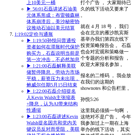
上10美元一桶
打个广告 ， 大家期待已
▶
56:01
石磊讲述石油美
久的线下活动又要来了
元体系形成：布雷顿森林
。
体系崩溃后，美沙秘密协
就在 4 月 18 号 ， 我们
议推动石油以美元结算
会在北京的雁沙凯宾斯
1:19:02
定价与通胀
基举办我们第四次线下
▶
1:19:50
孙悦问普通投
投资策略报告会 。 石磊
资者如何在滞胀时代保护
也会对宏观和策略做一
购买力，石磊说明当前是
个专题的分析和报告 ，
第一次冲击，不必然加息
欢迎大家报名参加 。
▶
1:21:00
石磊解释美联
储暂停降息，劳动力市场
报名的二维码 ， 我会放
平稳，薪资压力未出现，
在我们的这期的
鲍威尔任期5月15日结束
shownotes 和公告栏里 。
▶
1:22:00
石磊介绍提名
人Kevin Walsh主张缩表
孙悦
5:26
+降息，认为AI带来结构
性通缩
这里我必须插一句啊 ，
▶
1:23:00
石磊讲述Kevin
这绝对不是广告 。 今年
Walsh提名因共和党内关
我参加过上一期在上海
键议员反对而受阻，美联
举办的线下活动 ，其实