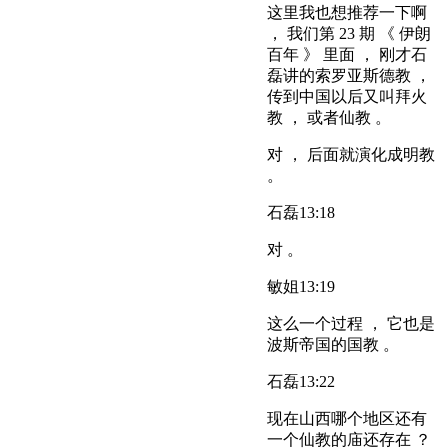
这里我也想推荐一下啊
， 我们第 23 期 《 伊朗
百年 》 里面 ， 刚才石
磊讲的索罗亚斯德教 ，
传到中国以后又叫拜火
教 ， 或者仙教 。
对 ， 后面就演化成明教
。
石磊
13:18
对 。
敏姐
13:19
这么一个过程 ， 它也是
波斯帝国的国教 。
石磊
13:22
现在山西哪个地区还有
一个仙教的庙还存在 ？