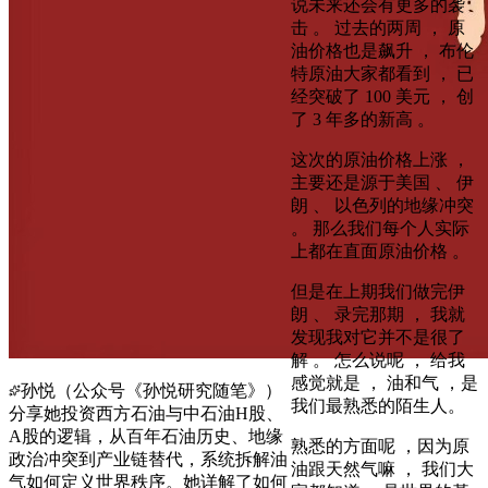
说未来还会有更多的袭
击 。 过去的两周 ， 原
油价格也是飙升 ， 布伦
特原油大家都看到 ， 已
经突破了 100 美元 ， 创
了 3 年多的新高 。
这次的原油价格上涨 ，
主要还是源于美国 、 伊
朗 、 以色列的地缘冲突
。 那么我们每个人实际
上都在直面原油价格 。
但是在上期我们做完伊
朗 、 录完那期 ， 我就
发现我对它并不是很了
解 。 怎么说呢 ， 给我
感觉就是 ， 油和气 ，是
孙悦（公众号《孙悦研究随笔》）
我们最熟悉的陌生人。
分享她投资西方石油与中石油H股、
A股的逻辑，从百年石油历史、地缘
熟悉的方面呢 ，因为原
政治冲突到产业链替代，系统拆解油
油跟天然气嘛 ， 我们大
气如何定义世界秩序。她详解了如何