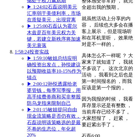
储处于权力尴尬期
整体感受非常好 ， 就完
▶
1:24:02
石磊说明美元
全超出我的预期 。
汇率弱于美债利率，市场
就虽然活动上分享的内
在质疑美元，出现背离
容 ， 后续也大多会在播
▶
1:25:00
石磊认为霍尔
客上展示 ，但是现场听
木兹是百年美元权力关
和在耳机里听 ， 效果绝
键，若建立新秩序将加速
对是不一样的 。
美元衰落
1:58:24
投资实战
具体怎么不一样呢 ？ 大
▶
1:59:10
敏姐总结应明
家来了就知道了 ， 我就
确投资出发点，孙悦建议
不多说了 。 这次北京的
以预期收益率10-15%作为
活动 ， 我看到之后也是
锚点
第一时间报名的 ，而我
▶
2:00:12
孙悦透露给老
应该是第一个报的 。
婆管钱，每季写季报，用
高手续费券商和买非整股
因为我报的时候 ， 我看
防乌龙指来限制自己
库存显示还是有整数 ，
▶
2:01:15
敏姐提问自由
当前库存已经不多了 。
现金流策略是否仍有效，
大家想报了 ， 赶紧 ，
石磊说明该策略选的是最
要赶紧出手了 。
不卷的生态位，年化超
20%
石磊
6:00