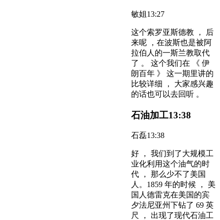
敏姐
13:27
这个索罗亚斯德教 ， 后
来呢 ，在波斯也是被阿
拉伯人的一斯兰教取代
了 。 这个我们在 《 伊
朗百年 》 这一期里讲的
比较详细 ， 大家感兴趣
的话也可以去回听 。
石油加工
13:38
石磊
13:38
好 ， 我们到了大规模工
业化利用这个油气的时
代 ， 那么少不了美国
人。1859 年的时候 ， 美
国人德雷克在美国的宾
夕法尼亚州下钻了 69 英
尺 ， 出现了现代石油工