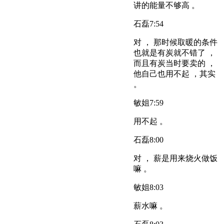
讲的能量不够高 。
石磊
7:54
对 ， 那时候取暖的条件
也就是有炭就不错了 ，
而且有炭当时要卖的 ，
他自己也用不起 ，其实
。
敏姐
7:59
用不起 。
石磊
8:00
对 ， 薪是用来烧火做饭
嘛 。
敏姐
8:03
薪水嘛 。