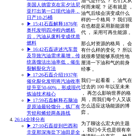
油气是什么 ？ 它们又从
美国人德雷克在宾夕法尼
何而来呢 ？ 还有就是 ，
亚打出第一口现代油井，
油气后续会演变成什么
日产10-25桶
样的一个格局 ？ 我们现
▶
15:41
石磊解释1876年
在也都是采用新能源替
奥托发明四冲程内燃机
代 ， 采用可再生能源 。
后，汽油从废料变成优质
燃料
那么对资源的格局 ， 会
▶
16:42
石磊讲述汽车普
有什么样的变化 ？ 所以
及导致汽油需求暴增，传
就很希望能够系统性地
统蒸馏法出油率低，催生
厘清一下油和气的前身
裂解裂化方法
经事 。
▶
17:26
石磊介绍1937年
我们一起看看 ， 油气在
催化裂化发明将汽油收率
过去的 100 年以至未来
提升至50-60%，形成现代
， 再怎么影响世界的格
炼油技术核心
局 ，而我们每个人又该
▶
17:59
石磊解释石脑油
怎么适应这场能源的博
是原油最轻馏分，炼厂有
弈 。
芳烃和烯烃两条路线
26:14
全球分布
为了聊这么宏大的主题
▶
27:10
石磊提到巴西和
， 我们今天也是很有幸
圭亚那深海盐下油田是全