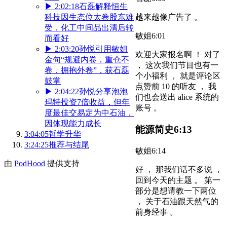
▶
2:02:18
石磊解释恒生
科技因生态位太卷股东难
越来越像广告了 。
受，化工中间品出清后转
敏姐
6:01
而看好
▶
2:03:20
孙悦引用敏姐
欢迎大家报名啊 ！ 对了
金句“规避内卷，重仓不
， 这次我们节目也有一
卷，拥抱外卷”，获石磊
个小福利 ， 就是评论区
鼓掌
点赞前 10 的听友 ， 我
▶
2:04:22
孙悦分享泡泡
们也会送出 alice 系统的
玛特投资7倍收益，但年
账号 。
度最佳交易定为中石油，
因体现能力成长
能源简史
6:13
3:04:05
哲学升华
3:24:25
推荐与结尾
敏姐
6:14
由
PodHood
提供支持
好 ， 那我们话不多说 ，
回到今天的主题 。 第一
部分是想请教一下两位
， 关于石油跟天然气的
前身经事 。