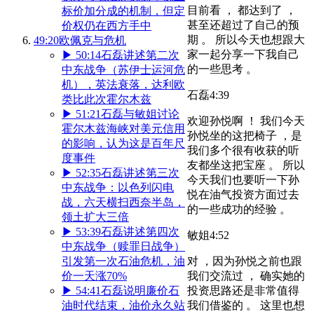
目前看 ， 都达到了 ，
标价加分成的机制，但定
甚至还超过了自己的预
价权仍在西方手中
期 。 所以今天也想跟大
49:20
欧佩克与危机
家一起分享一下我自己
▶
50:14
石磊讲述第二次
的一些思考 。
中东战争（苏伊士运河危
机），英法衰落，达利欧
石磊
4:39
类比此次霍尔木兹
▶
51:21
石磊与敏姐讨论
欢迎孙悦啊 ！ 我们今天
霍尔木兹海峡对美元信用
孙悦坐的这把椅子 ，是
的影响，认为这是百年尺
我们多个很有收获的听
度事件
友都坐这把宝座 。 所以
▶
52:35
石磊讲述第三次
今天我们也要听一下孙
中东战争：以色列闪电
悦在油气投资方面过去
战，六天横扫西奈半岛，
的一些成功的经验 。
领土扩大三倍
▶
53:39
石磊讲述第四次
敏姐
4:52
中东战争（赎罪日战争）
引发第一次石油危机，油
对 ，因为孙悦之前也跟
价一天涨70%
我们交流过 ， 确实她的
▶
54:41
石磊说明廉价石
投资思路还是非常值得
油时代结束，油价永久站
我们借鉴的 。 这里也想