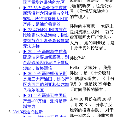
邀请到一位嘉宾 ， 她是
球产量增速最快的地区
我们的听友 ，也是公众
▶
27:58
石磊介绍中东波
号 《 孙悦研究随笔 》
斯湾沿岸六国储量占全球
的主理人。
50%，沙特拥有最大闲置
产能，是油价稳定器
孙悦的主页呢 ， 实际上
▶
28:47
孙悦用网络节点
是消费跟互联网 ， 就简
比喻霍尔木兹海峡，指出
称互联网大厂行业从业
关键节点阻断会导致供需
人员 。 她的副业呢 ，是
无法连接
非常优秀的投资者 。
▶
29:29
石磊解释中质高
硫原油需要加氢脱硫，副
孙悦
3:48
产品硫磺因俄乌冲突供应
Hello， 大家好 ， 我是
短缺，价格翻倍
孙悦 ，是 《 十分吸引
▶
30:50
石磊说明俄罗斯
》 的忠实听友 。《 十分
是第三大产油国，核心产
吸引 》 也是我 25 年收
区为西西伯利亚和伏尔加
听时间最长的播客 。
乌拉尔地区
▶
31:55
石磊提到中国日
去年 10 月份在第 38 期
产量400万桶，渤海是新
， 听友 Kevin 分享了反
增主力
脆弱的投资实践 。 对于
38:13
石油托拉斯
那一期内容 ， 我非常喜