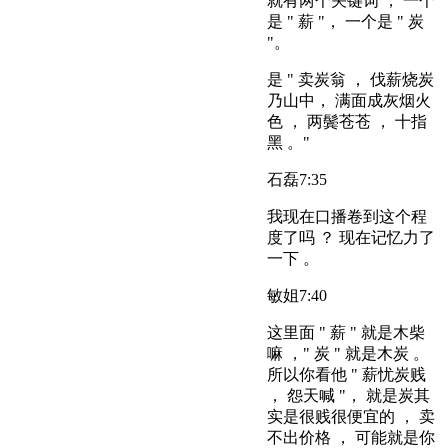
就有两个关键词 ， 一个
是 " 薪 "， 一个是 " 炭
"。
是 " 卖炭翁 ， 伐薪烧炭
乃山中， 满面成灰烟火
色 ， 两鬓苍苍 ， 十指
黑 。"
石磊
7:35
我现在口播卷到这个程
度了吗 ？ 现在记忆力了
一下 。
敏姐
7:40
这里面 " 薪 " 就是木柴
嘛 ，" 炭 " 就是木炭 。
所以你看他 " 薪忧炭贱
， 怨天喊 "， 就是炭其
实是很贱很便宜的 ， 卖
不出价格 ， 可能就是你