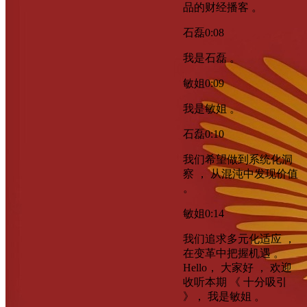
品的财经播客 。
石磊
0:08
我是石磊 。
敏姐
0:09
我是敏姐 。
石磊
0:10
我们希望做到系统化洞
察 ， 从混沌中发现价值
。
敏姐
0:14
我们追求多元化适应 ，
在变革中把握机遇 。
Hello， 大家好 ， 欢迎
收听本期 《 十分吸引
》， 我是敏姐 。