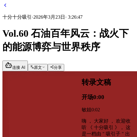
十分
十分吸引
·
2026年3月23日
·
3:26:47
Vol.60 石油百年风云：战火下
的能源博弈与世界秩序
连接 AI
原文
分享
转录文稿
开场
0:00
敏姐
0:02
嗨 ， 大家好 ， 欢迎收
听 《 十分吸引 》， 这
是一档由 " 吸引子 " 出