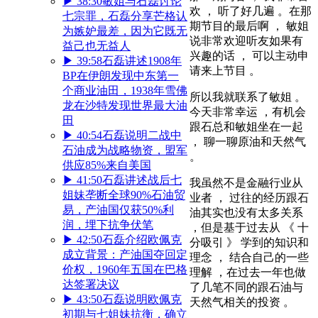
▶
38:30
敏姐与石磊讨论
欢 ， 听了好几遍 。在那
七宗罪，石磊分享芒格认
期节目的最后啊 ， 敏姐
为嫉妒最差，因为它既无
说非常欢迎听友如果有
益己也无益人
兴趣的话 ， 可以主动申
▶
39:58
石磊讲述1908年
请来上节目 。
BP在伊朗发现中东第一
个商业油田，1938年雪佛
所以我就联系了敏姐 。
龙在沙特发现世界最大油
今天非常幸运 ，有机会
田
跟石总和敏姐坐在一起
▶
40:54
石磊说明二战中
， 聊一聊原油和天然气
石油成为战略物资，盟军
。
供应85%来自美国
▶
41:50
石磊讲述战后七
我虽然不是金融行业从
姐妹垄断全球90%石油贸
业者 ， 过往的经历跟石
易，产油国仅获50%利
油其实也没有太多关系
润，埋下抗争伏笔
，但是基于过去从 《 十
▶
42:50
石磊介绍欧佩克
分吸引 》 学到的知识和
成立背景：产油国夺回定
理念 ， 结合自己的一些
价权，1960年五国在巴格
理解 ，在过去一年也做
达签署决议
了几笔不同的跟石油与
▶
43:50
石磊说明欧佩克
天然气相关的投资 。
初期与七姐妹抗衡，确立