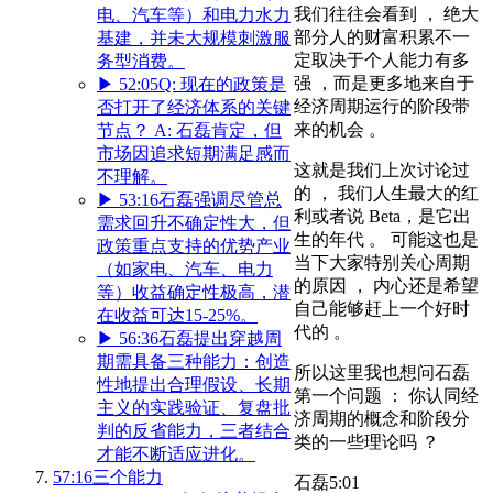
我们往往会看到 ， 绝大
电、汽车等）和电力水力
部分人的财富积累不一
基建，并未大规模刺激服
定取决于个人能力有多
务型消费。
强 ，而是更多地来自于
▶
52:05
Q: 现在的政策是
经济周期运行的阶段带
否打开了经济体系的关键
来的机会 。
节点？ A: 石磊肯定，但
市场因追求短期满足感而
这就是我们上次讨论过
不理解。
的 ， 我们人生最大的红
▶
53:16
石磊强调尽管总
利或者说 Beta，是它出
需求回升不确定性大，但
生的年代 。 可能这也是
政策重点支持的优势产业
当下大家特别关心周期
（如家电、汽车、电力
的原因 ， 内心还是希望
等）收益确定性极高，潜
自己能够赶上一个好时
在收益可达15-25%。
代的 。
▶
56:36
石磊提出穿越周
期需具备三种能力：创造
所以这里我也想问石磊
性地提出合理假设、长期
第一个问题 ： 你认同经
主义的实践验证、复盘批
济周期的概念和阶段分
判的反省能力，三者结合
类的一些理论吗 ？
才能不断适应进化。
57:16
三个能力
石磊
5:01