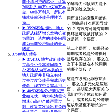
前还清房贷的感受，计算
的解释力和预测力是不
7年还贷100万中仅30万本
是真的这么强大 。
金、60多万利息，所以有
钱就提前还债是理性选
周而复始的衰退和萧条
择。
， 到底是什么原因导致
▶
35:26
石磊指出，地方
的 ？ 有没有可能有周期
政府从经济增长发动机变
循环是可以被打破的 ？
为黑洞，遗留的债务问题
这是第一个层面 。
成为当前经济循环的最大
第二个层面 ， 如果经济
堵点。
周期或者说是经济循环
37:40
地方债务
是客观存在的 ， 那么在
▶
37:41
Q: 地方政府债务
当下中国处在本轮周期
过高是否是本质问题？
的哪个阶段 ？
A: 石磊认为更本质的是
地方政府并非独立实体，
这是在系统化洞察层面
过去过度负债是完成历史
。 那么在多元化适应层
使命，现在中央需承担。
面 ， 很明显大家更关心
▶
40:53
石磊分析新兴产
我们作为个体该如何适
业如光伏、动力电池需求
应 ， 或者说应对经济增
增速仍高但产能严重过
速放缓甚至不增长的一
剩，政策首次提出避免内
个局面 。
卷式竞争，鼓励并购重