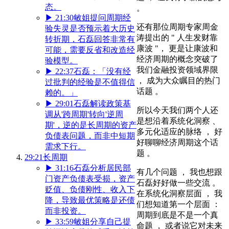
态。
。
▶
21:30
敏姐提问周期经
还有那位周期专家周金
验失灵是否预示着大历史
涛提出的 " 人生发财靠
转折期，石磊回答非常有
康波 "， 更是让康波和
可能，需要反省和改造经
经济周期的概念突破了
验模型。
我们金融投资领域界限
▶
22:37
石磊：「没有经
， 成为大众瞩目的热门
过批判的经验是不值得信
话题 。
赖的。」
▶
29:01
石磊解读政策基
所以今天我们两个人还
调从'跨周期'转向'逆周
是想沿着系统化洞察 、
期'，逆的是长周期的资产
多元化适应的脉络 ， 好
负债表问题，而非中短期
好聊聊经济周期这个话
需求下行。
题 。
29:21
长周期
▶
31:16
石磊分析居民部
有几个问题 ， 我也想跟
门资产负债表受损，资产
石磊好好做一些交流 。
贬值、负债刚性、收入下
在系统化洞察层面 ， 我
降，导致最优策略是还债
们想知道第一个层面 ：
而非投资。
周期到底是不是一个真
▶
33:59
敏姐分享自己提
命题 ， 或者说它对未来