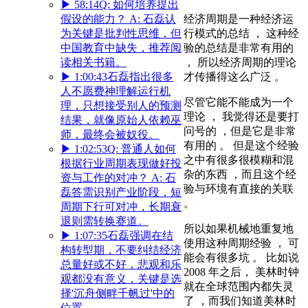
▶
58:14
Q: 如何培养提出
假设的能力？ A: 石磊认
经济周期是一种经济运
为关键是批判性思维，但
行模式的总结 ， 这种经
中国教育中缺失，推荐阅
验的总结是非常有用的
读相关书籍。
， 所以经济周期的理论
▶
1:00:43
石磊指出很多
才传播得这么广泛 。
人不愿费神理解运行机
尽管它能不能成为一个
理，只想接受别人的预测
理论 ， 我觉得还是要打
结果，就像原始人依赖巫
问号的 ，但是它是非常
师，最终会被奴役。
有用的 。 但是这个经验
▶
1:02:53
Q: 普通人如何
之中有很多很模糊和混
根据行业周期表现做好投
杂的东西 ，而且这个经
资与工作的对冲？ A: 石
验与环境有直接的关联
磊答需识别产业阶段，短
。
周期下行可对冲，长期衰
退则需转换赛道。
所以如果机械地重复地
▶
1:07:35
石磊强调在结
使用这种周期经验 ， 可
构转型期，不要纠结经济
能会有很多坑 。 比如说
总量好或不好，悲观和乐
2008 年之后， 美林时钟
观都没有意义，关键是选
就在全球范围内都失灵
择'沉舟侧畔千帆过'中的
了 ，而我们知道美林时
位置。