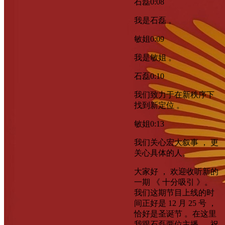
石磊
0:08
我是石磊 。
敏姐
0:09
我是敏姐 。
石磊
0:10
我们致力于在新秩序下
找到新定位 。
敏姐
0:13
我们关心宏大叙事 ， 更
关心具体的人。
大家好 ， 欢迎收听新的
一期 《 十分吸引 》。
我们这期节目上线的时
间正好是 12 月 25 号 ，
恰好是圣诞节 。在这里
我跟石磊两位主播 ， 祝