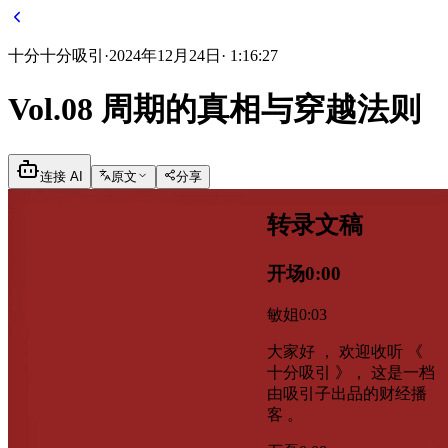
十分
十分吸引
·
2024年12月24日
·
1:16:27
Vol.08 周期的真相与穿越法则
连接 AI
原文
分享
转录文稿
开场
0:00
敏姐
0:03
大家好 ， 欢迎收听 《
十分吸引 》， 这是一档
由吸引子出品的财经播
客 。