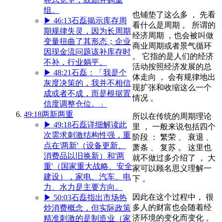
组。
也铺垫了这么多 ， 先看
▶
46:13
石磊揭示库存周
看什么是周期 。 所谓的
期规律失灵，因为长周期
经济周期 ，也会被叫做
变量扭曲了其形态；企业
商业周期或者景气循环
因现金流问题该补库存时
。 它指的是人们的经济
不补，行业躺平。
活动按照经济发展的总
▶
48:21
石磊：「我是个
体走向 ， 会有规律地出
灰度决策的，我并不相信
现扩张和收缩这么一个
成或者不成，而是根据置
情况 。
信度调整仓位。」
49:18
两新两重
所以在传统的周期理论
▶
49:18
石磊详细解读此
里 ， 一般来说包括四个
次需求刺激结构性强，重
阶段 ： 繁荣 、 衰退 、
点在'两新'（设备更新、
萧条 、 复苏 。 这里也
消费品以旧换新）和'两
就不做过多介绍了 ， 大
重'（国家重大战略、安全
家可以顾名思义理解一
建设），家电、汽车、电
下 。
力、水力是主要方向。
因此在这个过程中， 很
▶
50:03
石磊指出市场热
多人的财富也会随着经
炒消费概念，但实际政策
济环境的变化而变化 。
精准刺激的是制造业（家