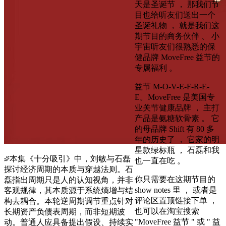
天是圣诞节 ， 那我们节
目也给听友们送出一个
圣诞礼物 ， 就是我们这
期节目的商务伙伴 、 小
宇宙听友们很熟悉的保
健品牌 MoveFree 益节的
专属福利 。
益节 M-O-V-E-F-R-E-
E。MoveFree 是美国专
业关节健康品牌 ， 主打
产品是氨糖软骨素 。 它
的母品牌 Shift 有 80 多
年的历史了 ， 它家的明
星款绿标瓶 ， 石磊和我
本集《十分吸引》中，刘敏与石磊
也一直在吃 。
探讨经济周期的本质与穿越法则。石
你只需要在这期节目的
磊指出周期只是人的认知视角，并非
show notes 里 ， 或者是
客观规律，其本质源于系统熵增与结
评论区置顶链接下单 ，
构去耦合。本轮逆周期调节重点针对
也可以在淘宝搜索
长期资产负债表周期，而非短期波
"MoveFree 益节 " 或 " 益
动。普通人应具备提出假设、持续实