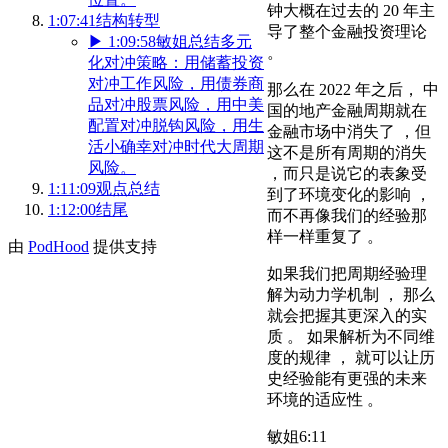
钟大概在过去的 20 年主
1:07:41
结构转型
导了整个金融投资理论
▶
1:09:58
敏姐总结多元
。
化对冲策略：用储蓄投资
对冲工作风险，用债券商
那么在 2022 年之后， 中
品对冲股票风险，用中美
国的地产金融周期就在
配置对冲脱钩风险，用生
金融市场中消失了 ，但
活小确幸对冲时代大周期
这不是所有周期的消失
风险。
，而只是说它的表象受
1:11:09
观点总结
到了环境变化的影响 ，
1:12:00
结尾
而不再像我们的经验那
样一样重复了 。
由
PodHood
提供支持
如果我们把周期经验理
解为动力学机制 ， 那么
就会把握其更深入的实
质 。 如果解析为不同维
度的规律 ， 就可以让历
史经验能有更强的未来
环境的适应性 。
敏姐
6:11