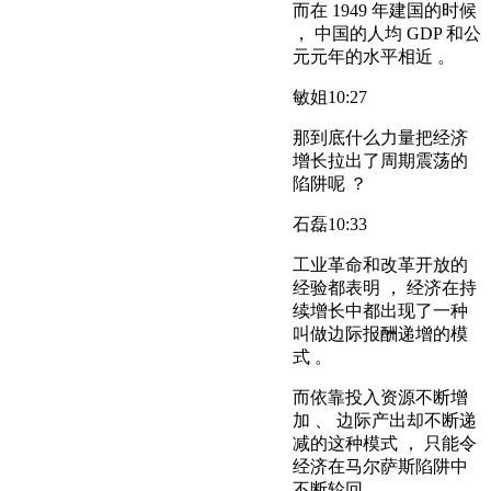
而在 1949 年建国的时候
， 中国的人均 GDP 和公
元元年的水平相近 。
敏姐
10:27
那到底什么力量把经济
增长拉出了周期震荡的
陷阱呢 ？
石磊
10:33
工业革命和改革开放的
经验都表明 ， 经济在持
续增长中都出现了一种
叫做边际报酬递增的模
式 。
而依靠投入资源不断增
加 、 边际产出却不断递
减的这种模式 ， 只能令
经济在马尔萨斯陷阱中
不断轮回 。