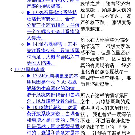
疫情之后， 随着经济增
产率的持续提高。
速放缓 ， 躺赢赚大钱的
▶
12:39
石磊指出系统持
日子也一去不复返 。 资
续增长需要分工、合作、
产价格下跌 ， 赚钱变得
分配三个环节耦合，任何
越来越难 。
一个欠耦合都会让系统陷
入停滞。
所以在大环境整体偏冷
▶
14:48
石磊警告：若不
的情况下， 虽然大家体
关注系统结构，只追求即
感不佳 ，但是心里还存
时满足，大概率会陷入中
着一线希望 。 因为如果
等收入陷阱。
真的有周期的话 ， 经济
17:23
周期本质
变化真的像春夏秋冬一
▶
17:24
Q: 周期更迭的本
年四季一样有规律 ， 那
质原因是什么？ A: 石磊
尚且还能忍受 。
解释为生命演化的韵律，
源于系统内部耦合和去耦
所以在这样的情绪氛围
合，以及熵增导致混乱。
之中， 万物皆周期的观
▶
19:18
敏姐总结：对复
点再度被人们来阐释现
杂开放系统来说，去耦合
状 。 我也曾经一度深信
和熵增才是正常的，耦合
不疑 ，不过石老师也给
只是偶然，因此繁荣是暂
我指出了其中的一些问
时的，衰退和萧条才是常
题 ， 让我有了新的思考