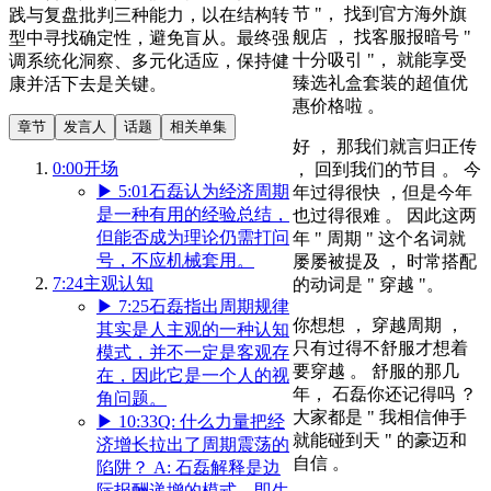
节 "， 找到官方海外旗
践与复盘批判三种能力，以在结构转
舰店 ， 找客服报暗号 "
型中寻找确定性，避免盲从。最终强
十分吸引 "， 就能享受
调系统化洞察、多元化适应，保持健
臻选礼盒套装的超值优
康并活下去是关键。
惠价格啦 。
章节
发言人
话题
相关单集
好 ， 那我们就言归正传
0:00
开场
， 回到我们的节目 。 今
▶
5:01
石磊认为经济周期
年过得很快 ，但是今年
是一种有用的经验总结，
也过得很难 。 因此这两
但能否成为理论仍需打问
年 " 周期 " 这个名词就
号，不应机械套用。
屡屡被提及 ， 时常搭配
7:24
主观认知
的动词是 " 穿越 "。
▶
7:25
石磊指出周期规律
你想想 ， 穿越周期 ，
其实是人主观的一种认知
只有过得不舒服才想着
模式，并不一定是客观存
要穿越 。 舒服的那几
在，因此它是一个人的视
年， 石磊你还记得吗 ？
角问题。
大家都是 " 我相信伸手
▶
10:33
Q: 什么力量把经
就能碰到天 " 的豪迈和
济增长拉出了周期震荡的
自信 。
陷阱？ A: 石磊解释是边
际报酬递增的模式，即生