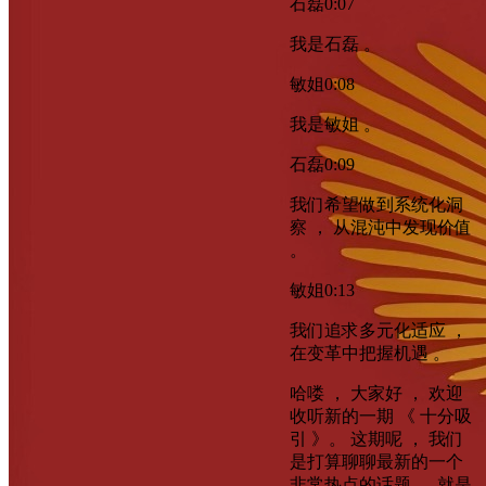
石磊
0:07
我是石磊 。
敏姐
0:08
我是敏姐 。
石磊
0:09
我们希望做到系统化洞
察 ， 从混沌中发现价值
。
敏姐
0:13
我们追求多元化适应 ，
在变革中把握机遇 。
哈喽 ， 大家好 ， 欢迎
收听新的一期 《 十分吸
引 》。 这期呢 ， 我们
是打算聊聊最新的一个
非常热点的话题 ， 就是