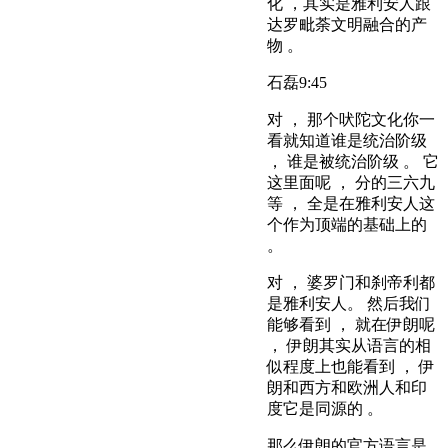
化 ，其实是雅利安人跟
达罗毗荼文明融合的产
物 。
石磊
9:45
对 ， 那个吠陀文化你一
看就知道谁是统治阶级
， 谁是被统治阶级 。 它
这里面呢 ， 分的三六九
等 ， 全是在雅利安人这
个作为顶端的基础上的
。
对 ， 婆罗门和刹帝利都
是雅利安人。 然后我们
能够看到 ， 就在伊朗呢
， 伊朗其实从语言的相
似程度上也能看到 ， 伊
朗和西方和欧洲人和印
度它是同源的 。
那么伊朗的官方语言是