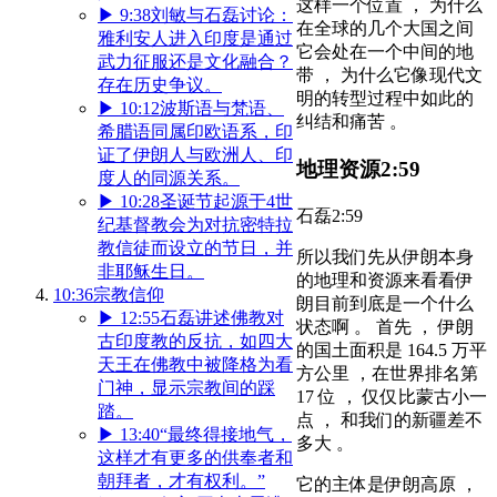
这样一个位置 ， 为什么
▶
9:38
刘敏与石磊讨论：
在全球的几个大国之间
雅利安人进入印度是通过
它会处在一个中间的地
武力征服还是文化融合？
带 ， 为什么它像现代文
存在历史争议。
明的转型过程中如此的
▶
10:12
波斯语与梵语、
纠结和痛苦 。
希腊语同属印欧语系，印
证了伊朗人与欧洲人、印
地理资源
2:59
度人的同源关系。
▶
10:28
圣诞节起源于4世
石磊
2:59
纪基督教会为对抗密特拉
教信徒而设立的节日，并
所以我们先从伊朗本身
非耶稣生日。
的地理和资源来看看伊
10:36
宗教信仰
朗目前到底是一个什么
▶
12:55
石磊讲述佛教对
状态啊 。 首先 ， 伊朗
古印度教的反抗，如四大
的国土面积是 164.5 万平
天王在佛教中被降格为看
方公里 ，在世界排名第
门神，显示宗教间的踩
17 位 ， 仅仅比蒙古小一
踏。
点 ， 和我们的新疆差不
▶
13:40
“最终得接地气，
多大 。
这样才有更多的供奉者和
朝拜者，才有权利。”
它的主体是伊朗高原 ，