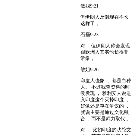
敏姐
9:21
但伊朗人反倒现在不长
这样了 。
石磊
9:23
对 ，但伊朗人你会发现
跟欧洲人其实他长得非
常像 。
敏姐
9:26
印度人也像 ， 都是白种
人。 不过我查资料的时
候发现 ， 雅利安人说进
入印度这个灭掉印度 ，
好像还是存在争议的 ，
就说主要是通过文化融
合 ，而不是武力取代 。
对 ， 比如印度的吠陀文