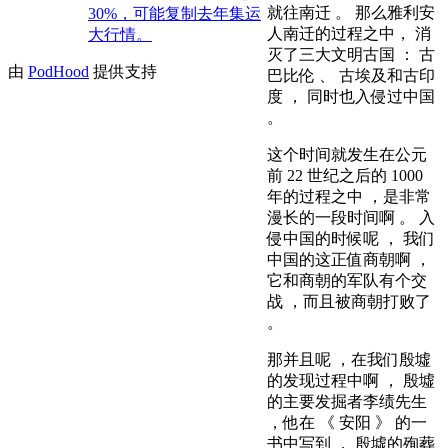
就往南迁 。 那么雅利安
30%，可能复制去年集运
人南迁的过程之中， 消
大行情。
灭了三大文明古国 ： 古
由
PodHood
提供支持
巴比伦 、 古埃及和古印
度 ， 同时也入侵过中国
。
这个时间就发生在公元
前 22 世纪之后的 1000
年的过程之中 ，是非常
漫长的一段时间啊 。 入
侵中国的时候呢 ， 我们
中国的这正值商朝啊 ，
它和商朝的军队有个交
战 ，而且被商朝打败了
。
那并且呢 ，在我们殷墟
的发现过程中啊 ， 殷墟
的主要发掘者李绩先生
，他在 《 安阳 》 的一
书中写到 ， 殷墟的殉葬