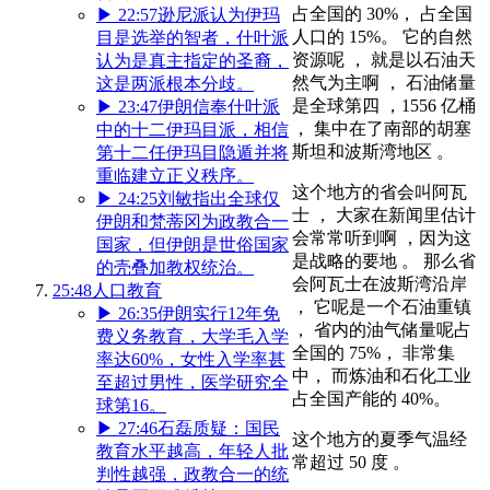
占全国的 30%， 占全国
▶
22:57
逊尼派认为伊玛
人口的 15%。 它的自然
目是选举的智者，什叶派
资源呢 ， 就是以石油天
认为是真主指定的圣裔，
然气为主啊 ， 石油储量
这是两派根本分歧。
是全球第四 ，1556 亿桶
▶
23:47
伊朗信奉什叶派
， 集中在了南部的胡塞
中的十二伊玛目派，相信
斯坦和波斯湾地区 。
第十二任伊玛目隐遁并将
重临建立正义秩序。
这个地方的省会叫阿瓦
▶
24:25
刘敏指出全球仅
士 ， 大家在新闻里估计
伊朗和梵蒂冈为政教合一
会常常听到啊 ，因为这
国家，但伊朗是世俗国家
是战略的要地 。 那么省
的壳叠加教权统治。
会阿瓦士在波斯湾沿岸
25:48
人口教育
， 它呢是一个石油重镇
▶
26:35
伊朗实行12年免
， 省内的油气储量呢占
费义务教育，大学毛入学
全国的 75%， 非常集
率达60%，女性入学率甚
中， 而炼油和石化工业
至超过男性，医学研究全
占全国产能的 40%。
球第16。
▶
27:46
石磊质疑：国民
这个地方的夏季气温经
教育水平越高，年轻人批
常超过 50 度 。
判性越强，政教合一的统