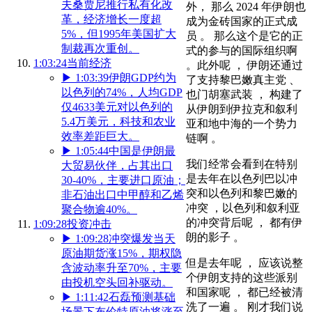
夫桑贾尼推行私有化改
外， 那么 2024 年伊朗也
革，经济增长一度超
成为金砖国家的正式成
5%，但1995年美国扩大
员 。 那么这个是它的正
制裁再次重创。
式的参与的国际组织啊
1:03:24
当前经济
。此外呢 ， 伊朗还通过
▶
1:03:39
伊朗GDP约为
了支持黎巴嫩真主党 、
以色列的74%，人均GDP
也门胡塞武装 ， 构建了
仅4633美元对以色列的
从伊朗到伊拉克和叙利
5.4万美元，科技和农业
亚和地中海的一个势力
效率差距巨大。
链啊 。
▶
1:05:44
中国是伊朗最
我们经常会看到在特别
大贸易伙伴，占其出口
是去年在以色列巴以冲
30-40%，主要进口原油；
突和以色列和黎巴嫩的
非石油出口中甲醇和乙烯
冲突 ，以色列和叙利亚
聚合物逾40%。
的冲突背后呢 ， 都有伊
1:09:28
投资冲击
朗的影子 。
▶
1:09:28
冲突爆发当天
原油期货涨15%，期权隐
但是去年呢 ， 应该说整
含波动率升至70%，主要
个伊朗支持的这些派别
由投机空头回补驱动。
和国家呢 ， 都已经被清
▶
1:11:42
石磊预测基础
洗了一遍 。 刚才我们说
场景下布伦特原油将涨至