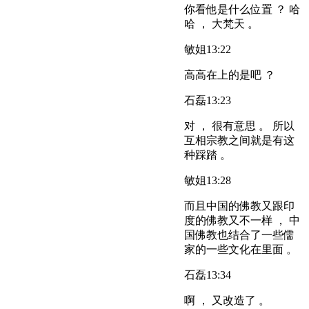
你看他是什么位置 ？ 哈
哈 ， 大梵天 。
敏姐
13:22
高高在上的是吧 ？
石磊
13:23
对 ， 很有意思 。 所以
互相宗教之间就是有这
种踩踏 。
敏姐
13:28
而且中国的佛教又跟印
度的佛教又不一样 ， 中
国佛教也结合了一些儒
家的一些文化在里面 。
石磊
13:34
啊 ， 又改造了 。