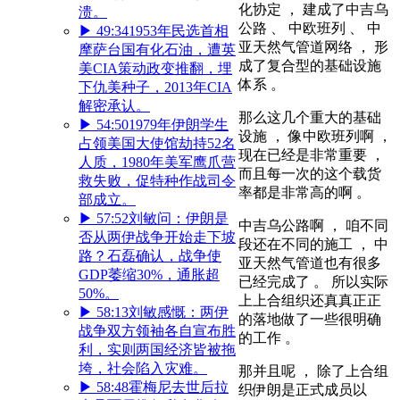
化协定 ， 建成了中吉乌
溃。
公路 、 中欧班列 、 中
▶
49:34
1953年民选首相
亚天然气管道网络 ， 形
摩萨台国有化石油，遭英
成了复合型的基础设施
美CIA策动政变推翻，埋
体系 。
下仇美种子，2013年CIA
解密承认。
那么这几个重大的基础
▶
54:50
1979年伊朗学生
设施 ， 像中欧班列啊 ，
占领美国大使馆劫持52名
现在已经是非常重要 ，
人质，1980年美军鹰爪营
而且每一次的这个载货
救失败，促特种作战司令
率都是非常高的啊 。
部成立。
▶
57:52
刘敏问：伊朗是
中吉乌公路啊 ， 咱不同
否从两伊战争开始走下坡
段还在不同的施工 ， 中
路？石磊确认，战争使
亚天然气管道也有很多
GDP萎缩30%，通胀超
已经完成了 。 所以实际
50%。
上上合组织还真真正正
▶
58:13
刘敏感慨：两伊
的落地做了一些很明确
战争双方领袖各自宣布胜
的工作 。
利，实则两国经济皆被拖
垮，社会陷入灾难。
那并且呢 ， 除了上合组
▶
58:48
霍梅尼去世后拉
织伊朗是正式成员以