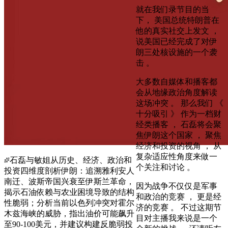
就在我们录节目的当
下， 美国总统特朗普在
他的真实社交上发文 ，
说美国已经完成了对伊
朗三处核设施的一个袭
击 。
大多数自媒体和播客都
会从地缘政治角度解读
这场冲突 。 那么我们 《
十分吸引 》 作为一档财
经类播客 ， 石磊将会聚
焦伊朗这个国家 ， 聚焦
经济和投资的视角 ， 从
复杂适应性角度来做一
石磊与敏姐从历史、经济、政治和
个关注和讨论 。
投资四维度剖析伊朗：追溯雅利安人
南迁、波斯帝国兴衰至伊斯兰革命，
因为战争不仅仅是军事
揭示石油依赖与农业困境导致的结构
和政治的竞赛 ， 更是经
性脆弱；分析当前以色列冲突对霍尔
济的竞赛 。 不过这期节
木兹海峡的威胁，指出油价可能飙升
目对主播我来说是一个
至90-100美元，并建议构建反脆弱投