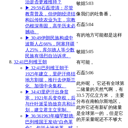
治是否更难维持？
敏姐
5:03
▶
29:59
石磊澄清：尽管
像我们的吐鲁番 。
教育普及，但伊朗经济结
构以传统农业为主，宗教
石磊
5:04
仍根深蒂固，高学历未必
撼动。
有的地方可能都是这样
▶
30:49
伊朗民族构成中
。
波斯人占66%，阿塞拜疆
人25%，库尔德人等少数
敏姐
5:05
民族有强烈自治诉求。
32:41
巴列维王朝
有可能 。
▶
32:41
巴列维王朝于
石磊
5:06
1925年建立，里萨汗终结
地方割据，推行去伊斯兰
此外呢 ， 它还有全球第
化、加强中央集权。
二储量的天然气啊 ，有
▶
34:43
里萨汗出身贫
33.5 万亿立方米 ， 主要
寒，1921年兵变夺权，后
分布在南帕尔斯地区 。
与什叶派妥协放弃共和计
此外它还有新矿的储量
划，建立君主立宪制。
是全球第一的 ，但是它
▶
36:36
1963年穆罕默德·
的开采量呢还不不够大
巴列维国王发动“白色革
。
命”，包括土地改革、赋