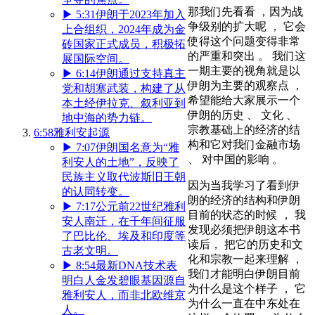
那我们先看看 ，因为战
▶
5:31
伊朗于2023年加入
争级别的扩大呢 ， 它会
上合组织，2024年成为金
使得这个问题变得非常
砖国家正式成员，积极拓
的严重和突出 。 我们这
展国际空间。
一期主要的视角就是以
▶
6:14
伊朗通过支持真主
伊朗为主要的观察点 ，
党和胡塞武装，构建了从
希望能给大家展示一个
本土经伊拉克、叙利亚到
伊朗的历史 、 文化 、
地中海的势力链。
宗教基础上的经济的结
6:58
雅利安起源
构和它对我们金融市场
▶
7:07
伊朗国名意为“雅
、 对中国的影响 。
利安人的土地”，反映了
民族主义取代波斯旧王朝
因为当我学习了看到伊
的认同转变。
朗的经济的结构和伊朗
▶
7:17
公元前22世纪雅利
目前的状态的时候 ， 我
安人南迁，在千年间征服
发现必须把伊朗这本书
了巴比伦、埃及和印度等
读后， 把它的历史和文
古老文明。
化和宗教一起来理解 ，
▶
8:54
最新DNA技术表
我们才能明白伊朗目前
明白人金发碧眼基因源自
为什么是这个样子 ， 它
雅利安人，而非北欧维京
为什么一直在中东处在
人。