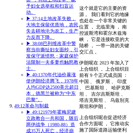
予妇女选举权和扫盲运
这个就是它的主要的资
动。
源 。 我们看到它的地缘
▶
37:14
土地改革失败，
也处在一个非常关键的
大地主保留优质地，农民
位置 ， 北临里海 ， 南
失去耕地沦为农工，生产
控波斯湾和霍尔木兹海
力反而下降。
峡 ， 它是连接欧亚的大
▶
38:08
巴列维改革中警
陆桥 ， 一带一路的关键
察当街撕扯妇女面纱，引
交汇点 。
发保守派愤怒；家庭保护
法限制一夫多妻也触怒教
伊朗呢在 2023 年加入了
士。
上合组织 ， 上合组织目
▶
40:13
70年代油价暴涨
前有 9 个正式成员国 ：
使伊朗经济腾飞，1978年
中国 、 俄罗斯 、 印度
人均GDP达2500美元超日
、 巴基斯坦 、 哈萨克斯
本，德黑兰被称为“中东
坦 、 吉尔吉斯斯坦 、
巴黎”。
塔吉克斯坦 、 乌兹别克
49:12
革命与制裁
斯坦和伊朗 。
▶
49:12
1979年霍梅尼建
上合组织呢在促进经济
立政教合一共和国，随后
合作方面呢 ， 它推动实
两伊战争（1980-88）造
施了国际道路运输便利
成35万人死亡，经济崩