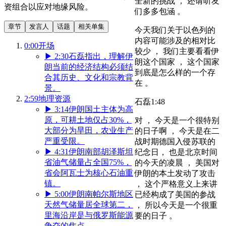
全新的挑战 ， 还请听友
资组合以应对地缘风险。
们多多包涵 。
章节
发言人
话题
相关单集
今天我们关于以色列的
内容可能涉及的相对比
0:00
开场
较少 ， 我们主要看看伊
▶
2:30
石磊指出，理解伊
朗这个国家 ， 这个国家
朗当前的经济结构必须结
到底是怎么样的一个存
合其历史、文化和宗教背
在 。
景。
2:59
地理资源
石磊
1:48
▶
3:14
伊朗国土主体为高
原，可耕土地仅占30%，
对 ， 今天是一个很特别
大部分为旱田，农业生产
的日子啊 ， 今天是在二
严重受限。
战时期德国入侵苏联的
▶
4:31
伊朗南部胡泽斯坦
纪念日， 也是北京时间
省油气储量占全国75%，
的今天的凌晨 ， 美国对
省会阿瓦士为核心石油重
伊朗的本土发动了攻击
镇。
， 这个严格意义上来讲
▶
5:00
伊朗南帕尔斯地区
已经构成了美国的参战
天然气储量居全球第二，
， 所以今天是一个很重
里海沿岸是与俄罗斯能源
要的日子 。
争夺的焦点。