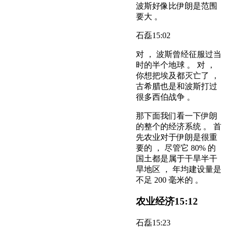
波斯好像比伊朗是范围
要大 。
石磊
15:02
对 ， 波斯曾经征服过当
时的半个地球 。 对 ，
你想把埃及都灭亡了 ，
古希腊也是和波斯打过
很多西伯战争 。
那下面我们看一下伊朗
的整个的经济系统 。 首
先农业对于伊朗是很重
要的 ， 尽管它 80% 的
国土都是属于干旱半干
旱地区 ， 年均建设量是
不足 200 毫米的 。
农业经济
15:12
石磊
15:23