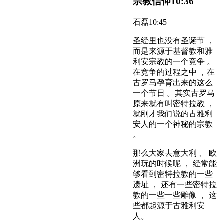
宗教信仰
10:36
石磊
10:45
圣经里也没有圣诞节 ，
而是来源于基督教和雅
利安宗教的一个竞争 。
在竞争的过程之中 ，在
古罗马孕育出来的这么
一个节日 。其实古罗马
原来就有叫密特拉教 ，
就刚才我们说的古雅利
安人的一个神秘的宗教
。
那么大家去意大利 、 欧
洲玩的时候呢 ， 经常能
够看到密特拉教的一些
遗址 ， 还有一些密特拉
教的一些一些雕像 ， 这
些都起源于古雅利安
人。