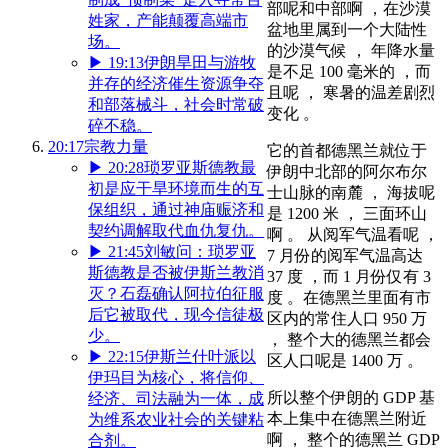
部呢和中部啊 ，在沙漠
姓家，产能颠覆高端市
盆地里属到一个大陆性
场。
的沙漠气候 ， 年降水量
▶
19:13
伊朗旱田与游牧
是不足 100 毫米的 ，而
并存的经济催生资源争夺
且呢 ， 寒暑的温差剧烈
和部落械斗，社会时常破
变化 。
碎不稳。
20:17
宗教力量
它的首都德黑兰就位于
▶
20:28
琐罗亚斯德教最
伊朗中北部的阿尔布尔
初是应干旱环境而生的互
士山脉的南麓 ， 海拔呢
保组织，通过神庙赈济和
是 1200 米 ， 三面环山
契约调解取代血仇复仇。
啊 。 从阅军气温看呢 ，
▶
21:45
刘敏问：琐罗亚
7 月份的阅军气温高达
斯德教是否被伊斯兰教消
37 度 ，而 1 月份仅有 3
灭？石磊确认阿拉伯征服
度 。在德黑兰里面有市
后它被取代，现今信徒极
区内的常住人口 950 万
少。
， 整个大的德黑兰都会
▶
22:15
伊斯兰什叶派以
区人口呢是 1400 万 。
伊玛目为核心，将信仰、
所以整个伊朗的 GDP 基
经济、司法融为一体，成
本上集中在德黑兰附近
为维系农业社会的关键粘
啊 ， 整个的德黑兰 GDP
合剂。