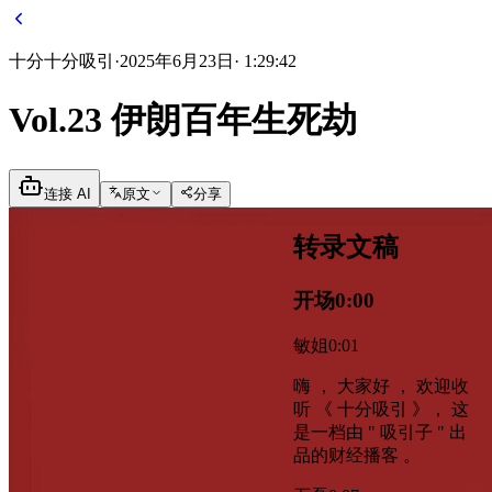
十分
十分吸引
·
2025年6月23日
·
1:29:42
Vol.23 伊朗百年生死劫
连接 AI
原文
分享
转录文稿
开场
0:00
敏姐
0:01
嗨 ， 大家好 ， 欢迎收
听 《 十分吸引 》， 这
是一档由 " 吸引子 " 出
品的财经播客 。