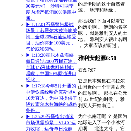
的是伊朗的这个自然资
90美元/桶，沙特可两季
源 、 地理和地缘 。
度内增产抵消80%供应中
断。
那么我们下面可以看它
▶
1:12:01
石磊警告极端
的历史啊 。 伊朗的名字
场景：若霍尔木兹海峡关
呢 ， 就是雅利安人的土
闭，全球20%石油运输受
地 。 雅利安人很出名啊
阻，油价将超100美元，
， 大家应该都听过 。
气价或涨60%。
▶
1:13:20
霍尔木兹海峡
雅利安起源
6:58
每日通过2000万桶石油，
全球1/5液体燃料依赖此
石磊
7:07
咽喉，中国50%原油进口
经此。
它是原本聚集在乌拉尔
▶
1:17:18
今年5月开通的
山附近的一个非常古老
中伊铁路经哈萨克斯坦可
的民族啊 。 那么在公元
10天直达，为中国提供了
前 22 世纪的时候 ， 雅
绕过霍尔木兹海峡的战略
利安人开始南迁 。
备份。
为什么南迁呢 ？ 是因为
▶
1:25:29
石磊指出油运
地球进入了一个小冰河
市场供需趋紧，VLCC运
期啊 ， 北边太冷 ， 它
力收缩，运价单日涨超