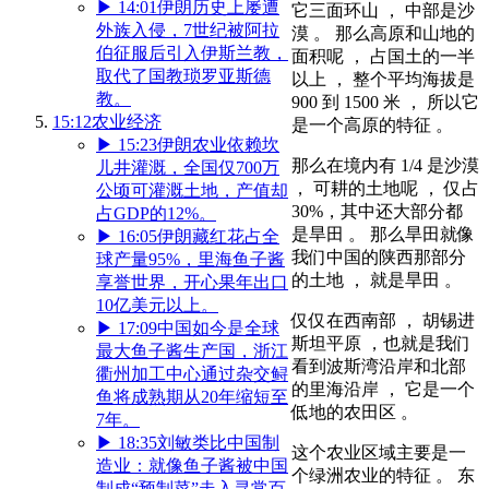
▶
14:01
伊朗历史上屡遭
它三面环山 ， 中部是沙
外族入侵，7世纪被阿拉
漠 。 那么高原和山地的
伯征服后引入伊斯兰教，
面积呢 ， 占国土的一半
取代了国教琐罗亚斯德
以上 ， 整个平均海拔是
教。
900 到 1500 米 ， 所以它
15:12
农业经济
是一个高原的特征 。
▶
15:23
伊朗农业依赖坎
那么在境内有 1/4 是沙漠
儿井灌溉，全国仅700万
， 可耕的土地呢 ， 仅占
公顷可灌溉土地，产值却
30%，其中还大部分都
占GDP的12%。
是旱田 。 那么旱田就像
▶
16:05
伊朗藏红花占全
我们中国的陕西那部分
球产量95%，里海鱼子酱
的土地 ， 就是旱田 。
享誉世界，开心果年出口
10亿美元以上。
仅仅在西南部 ， 胡锡进
▶
17:09
中国如今是全球
斯坦平原 ，也就是我们
最大鱼子酱生产国，浙江
看到波斯湾沿岸和北部
衢州加工中心通过杂交鲟
的里海沿岸 ， 它是一个
鱼将成熟期从20年缩短至
低地的农田区 。
7年。
▶
18:35
刘敏类比中国制
这个农业区域主要是一
造业：就像鱼子酱被中国
个绿洲农业的特征 。 东
制成“预制菜”走入寻常百