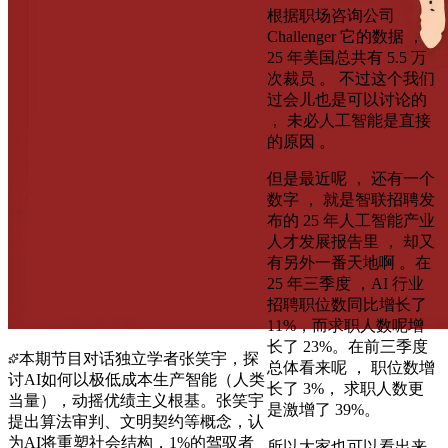
根据职场咨询公司
Challenger 它的数据 ，
25 年美国总共有 5.5 万
次裁员 。 不过这个我们
过会儿也是可以讨论的
， 未必人工智能是直接
的原因 。
但是最近呢 ， 还有一个
数字 ， 就是智联招聘发
布的 25 年人工智能产业
人才发展报告里 ， 却又
有另外一番天地啊 。在
25 年三季度 ，AI 行业
招聘职位数同比增长了
11%，而求职人数呢增
长了 23%。在前三季度
本期节目对话独立学者张笑宇，探
总体看来呢 ， 职位数增
讨AI如何以极低成本生产智能（人类
长了 3%， 求职人数更
当量），动摇优绩主义根基。张笑宇
是激增了 39%。
提出算法审判、文明契约等概念，认
为AI将重塑社会结构，1%的驾驭者
所以大家也可以看出来