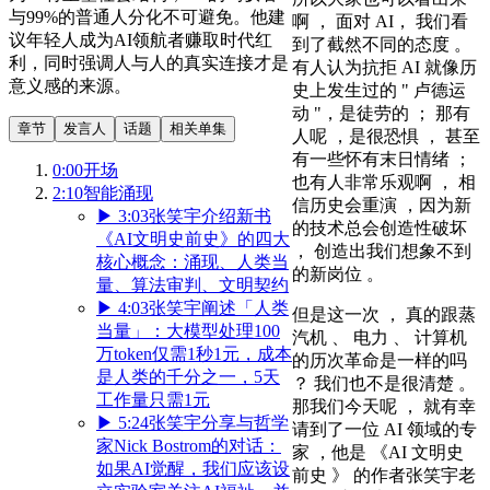
与99%的普通人分化不可避免。他建
啊 ， 面对 AI， 我们看
议年轻人成为AI领航者赚取时代红
到了截然不同的态度 。
利，同时强调人与人的真实连接才是
有人认为抗拒 AI 就像历
意义感的来源。
史上发生过的 " 卢德运
动 "，是徒劳的 ； 那有
章节
发言人
话题
相关单集
人呢 ，是很恐惧 ， 甚至
有一些怀有末日情绪 ；
0:00
开场
也有人非常乐观啊 ， 相
2:10
智能涌现
信历史会重演 ，因为新
▶
3:03
张笑宇介绍新书
的技术总会创造性破坏
《AI文明史前史》的四大
， 创造出我们想象不到
核心概念：涌现、人类当
的新岗位 。
量、算法审判、文明契约
▶
4:03
张笑宇阐述「人类
但是这一次 ， 真的跟蒸
当量」：大模型处理100
汽机 、 电力 、 计算机
万token仅需1秒1元，成本
的历次革命是一样的吗
是人类的千分之一，5天
？ 我们也不是很清楚 。
工作量只需1元
那我们今天呢 ， 就有幸
▶
5:24
张笑宇分享与哲学
请到了一位 AI 领域的专
家Nick Bostrom的对话：
家 ，他是 《AI 文明史
如果AI觉醒，我们应该设
前史 》 的作者张笑宇老