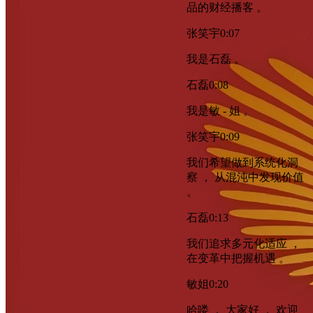
品的财经播客 。
张笑宇
0:07
我是石磊 。
石磊
0:08
我是敏 - 姐 。
张笑宇
0:09
我们希望做到系统化洞
察 ， 从混沌中发现价值
。
石磊
0:13
我们追求多元化适应 ，
在变革中把握机遇 。
敏姐
0:20
哈喽 ， 大家好 ， 欢迎