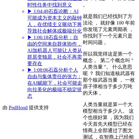
。
时性任务中找到意义
▶
1:04:49
石磊论断：AI
就是我们已经找到了方
可能成为资本主义的敲钟
法论 ， 就好像 100 年前
人，在优绩主义驱动下将
你发现了元素周期表 ，
导致社会解体或极端分化
你找到下一个元素只是
▶
1:06:18
石磊分析：自
时间问题 。
由的空间来自群体协作，
AI加机器人可能让人类从
所以我觉得这是第一个
群居变独居，社会不再需
概念 。 第二个概念叫 "
要存在
人类当量 "。 什么意思
▶
1:08:06
石磊分析个人
呢 ？ 我们知道核武器有
自由与集体责任的张力：
那个核武器当量 ， 一枚
在AI赋能下，社会可能走
原子弹相当于多少万吨
向拉美化的极端不稳定状
的天体 。
态
人类当量就是算一个大
由
PodHood
提供支持
模型相当于多少人。 这
个也很好算 ，因为我们
今天首先大模型已经在
情商上全部通过了图文
测试 ，在智商上已经相