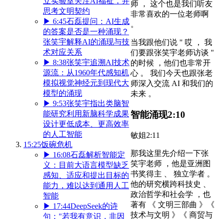
立实验室关注AI福祉，并
师 ， 这个也是我们听友
思考文明契约
非常喜欢的一位老师啊
▶
6:45
石磊提问：AI生成
。
的答案是否是一种涌现？
张笑宇解释AI的涌现与技
当我跟他们说 " 哎 ， 我
术对应关系
们要跟张笑宇老师访谈 "
▶
8:38
张笑宇追溯AI技术
的时候 ，他们也非常开
源流：从1960年代感知机
心 。 我们今天也跟张老
模拟视觉神经元到现代大
师深入交流 AI 和我们的
模型的涌现
未来 。
▶
9:53
张笑宇指出类脑智
能研究利用新脑科学成果
智能涌现
2:10
设计更低成本、更高效率
的人工智能
敏姐
2:11
15:25
饭碗危机
那我这里先介绍一下张
▶
16:08
石磊解析智能定
笑宇老师 ，他是亚洲图
义：目前大语言模型缺乏
书奖得主 、 独立学者 。
感知、适应和提出目标的
他的研究横跨科技史 、
能力，难以达到通用人工
政治哲学和社会学 ，也
智能
著有 《 文明三部曲 》《
▶
17:44
DeepSeek的诗
技术与文明 》《 商贸与
句："若我有意识，非因