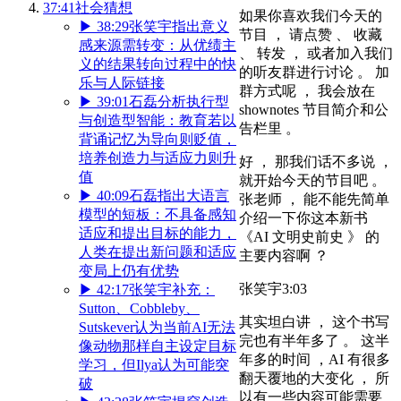
37:41
社会猜想
如果你喜欢我们今天的
▶
38:29
张笑宇指出意义
节目 ， 请点赞 、 收藏
感来源需转变：从优绩主
、 转发 ， 或者加入我们
义的结果转向过程中的快
的听友群进行讨论 。 加
乐与人际链接
群方式呢 ， 我会放在
▶
39:01
石磊分析执行型
shownotes 节目简介和公
与创造型智能：教育若以
告栏里 。
背诵记忆为导向则贬值，
培养创造力与适应力则升
好 ， 那我们话不多说 ，
值
就开始今天的节目吧 。
▶
40:09
石磊指出大语言
张老师 ， 能不能先简单
模型的短板：不具备感知
介绍一下你这本新书
适应和提出目标的能力，
《AI 文明史前史 》 的
人类在提出新问题和适应
主要内容啊 ？
变局上仍有优势
张笑宇
3:03
▶
42:17
张笑宇补充：
Sutton、Cobbleby、
其实坦白讲 ， 这个书写
Sutskever认为当前AI无法
完也有半年多了 。 这半
像动物那样自主设定目标
年多的时间 ，AI 有很多
学习，但Ilya认为可能突
翻天覆地的大变化 ， 所
破
以有一些内容可能需要