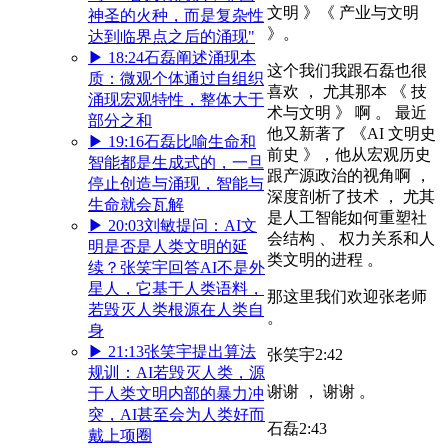
文明 》《 产业与文明
神圣的火种，而是复杂性
》。
达到临界点之后的涌现"
▶
18:24
石磊阐述涌现本
这个我们我跟石磊也很
质：微观个体通过自组织
喜欢 ， 尤其那本 《 技
涌现宏观特性，整体大于
术与文明 》 啊 。 最近
部分之和
他又新著了 《AI 文明史
▶
19:16
石磊比喻生命和
前史 》，他从宏观历史
智能都是生成式的，一旦
跟产源政治的视角啊 ，
停止创造与涌现，智能与
深度剖析了技术 ， 尤其
生命就会瓦解
是人工智能如何重塑社
▶
20:03
刘敏提问：AI文
会结构 、 权力关系和人
明是否是人类文明的延
类文明的进程 。
续？张笑宇回答AI不是外
星人，它基于人类语料，
那这里我们欢迎张老师
若毁灭人类根源在人类自
。
身
▶
21:13
张笑宇提出算法
张笑宇
2:42
规训：AI若毁灭人类，源
谢谢 ， 谢谢 。
于人类文明内部的暴力冲
突，AI甚至会为人类好而
石磊
2:43
戴上项圈