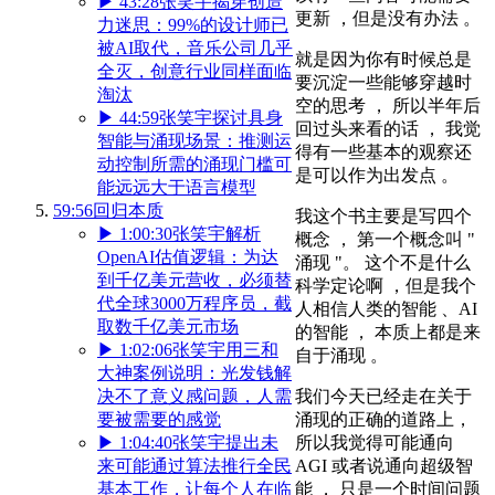
▶
43:28
张笑宇揭穿创造
更新 ，但是没有办法 。
力迷思：99%的设计师已
被AI取代，音乐公司几乎
就是因为你有时候总是
全灭，创意行业同样面临
要沉淀一些能够穿越时
淘汰
空的思考 ， 所以半年后
▶
44:59
张笑宇探讨具身
回过头来看的话 ， 我觉
智能与涌现场景：推测运
得有一些基本的观察还
动控制所需的涌现门槛可
是可以作为出发点 。
能远远大于语言模型
59:56
回归本质
我这个书主要是写四个
▶
1:00:30
张笑宇解析
概念 ， 第一个概念叫 "
OpenAI估值逻辑：为达
涌现 "。 这个不是什么
到千亿美元营收，必须替
科学定论啊 ，但是我个
代全球3000万程序员，截
人相信人类的智能 、AI
取数千亿美元市场
的智能 ， 本质上都是来
▶
1:02:06
张笑宇用三和
自于涌现 。
大神案例说明：光发钱解
我们今天已经走在关于
决不了意义感问题，人需
涌现的正确的道路上，
要被需要的感觉
所以我觉得可能通向
▶
1:04:40
张笑宇提出未
AGI 或者说通向超级智
来可能通过算法推行全民
能 ， 只是一个时间问题
基本工作，让每个人在临