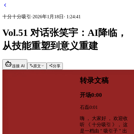
十分
十分吸引
·
2026年1月18日
·
1:24:41
Vol.51 对话张笑宇：AI降临，
从技能重塑到意义重建
连接 AI
原文
分享
转录文稿
开场
0:00
石磊
0:01
嗨 ， 大家好 ， 欢迎收
听 《 十分吸引 》， 这
是一档由 " 吸引子 " 出