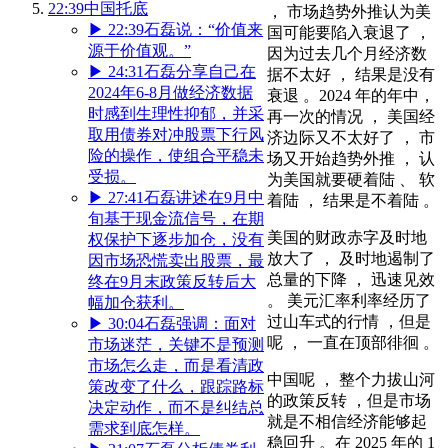
22:39
中国托底
， 市场趋势外推认为美
▶
22:39
石磊说：“价值来
国可能要陷入衰退了 ，
源于价值观。”
因为过去几个月经济数
▶
24:31
石磊分享自己在
据不太好 ， 结果是没有
2024年6-8月做经济数据
衰退 。2024 年的年中，
时感到生理性抑郁，并采
再一次的情况 ， 美国经
取用债券对冲股票下行风
济边际又不太好了 ， 市
险的操作，使组合平稳未
场又开始趋势外推 ， 认
受损。
为美国就要硬着陆 、 软
▶
27:41
石磊讲述在9月中
着陆 ， 结果是不着陆 。
旬基于现金流信号，在期
美国的财政赤字及时地
权保护下逐步加仓，没有
放大了 ， 及时地遏制了
因市场恐慌卖出股票，最
总量的下降 ， 迅速见效
终在9月末政策反转后大
。 美元汇率利率经历了
幅加仓获利。
过山车式的行情 ，但是
▶
30:04
石磊强调：面对
呢 ， 一直在顶部徘徊 。
市场迷茫，关键不是预测
市场怎么走，而是看清政
中国呢 ， 整个力拔山河
策改变了什么，跟踪路标
的政策反转 ，但是市场
决定动作，而不是纠结总
就是不相信经济能够起
需求到底怎样。
稳回升 。在 2025 年的 1