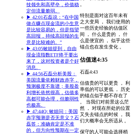
。
技领先和高壁垒，价值稳
定但流量脆弱。
特别是面对这百年未有
▶
42:01
石磊说：“在中国
之大变局 ， 我们使用的
做点赚点现金流的小生意
一些历史经验的估值区
是比较容易的，但是指望
间 ， 什么是贵的 ， 什
高回报，持续高回报的生
么是便宜的 ， 似乎这些
意是比较难的。”
锚点也在发生变化 。
▶
43:05
敏姐提到，自由
现金流指数ETF终于要出
估值迷
4:35
来了，这对投资者是个好
消息。
石磊
4:43
▶
44:56
石磊分析美股：
美国流量依赖财政赤字，
估值贵的可以更贵 ， 利
预测极度不靠谱；美股盈
率低的可以更低 ， 历史
利增长依然很高，估值多
的锚点似乎都不存在了
高都可能合理，但脆弱性
。 当我们对前景这么茫
也极高。
然 ， 对现在所处的位置
▶
47:44
Q: 敏姐问：美国
又失去锚点的时候 ， 我
赤字预测是否无意义？石
们大概率会无所适从 。
磊答：准确肯定是不准
的，但方向性预期在一定
保守的人可能会选择稍