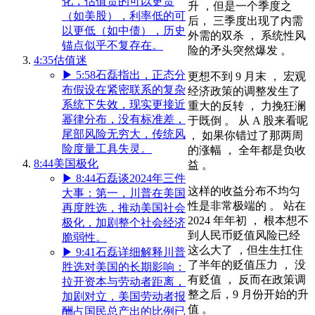
化，估值贵的可以更贵
升 ，但是一个季度之
（如美股），利率低的可
后， 三季度出现了内需
以更低（如中债），历史
外需的双杀 ， 系统性风
锚点似乎不复存在。
险的矛头突然爆发 。
4:35
估值迷
▶
5:58
石磊指出，正态分
更想不到 9 月末 ， 宏观
布假设在紧密联系的复杂
经济政策的调整发生了
系统下失效，现实更接近
重大的反转 ， 力挽狂澜
幂律分布，没有标准差，
于既倒 。 从 A 股来看呢
尾部风险无穷大，传统风
， 如果你错过了那两周
险度量工具失灵。
的涨幅 ， 全年都是负收
8:44
美国极化
益 。
▶
8:44
石磊谈2024年三件
这样的收益分布不均匀
大事：第一，川普在美国
性是非常极端的 。 站在
再度胜选，推动美国社会
2024 年年初 ， 根本想不
极化，加剧整个社会经济
到人民币贬值风险已经
脆弱性。
这么大了 ，但生生扛住
▶
9:41
石磊详细解释川普
了半年的贬值压力 ， 没
胜选对美国的长期影响：
有贬值 ， 反而在政策调
拉开资本与劳动者距离，
整之后，9 月份开始的升
加剧对立，美国劳动者报
值 。
酬占国民总产出的比例已