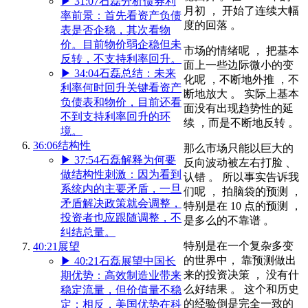
▶
31:07
石磊分析债券利
月初 ， 开始了连续大幅
率前景：首先看资产负债
度的回落 。
表是否企稳，其次看物
价。目前物价弱企稳但未
市场的情绪呢 ， 把基本
反转，不支持利率回升。
面上一些边际微小的变
▶
34:04
石磊总结：未来
化呢 ，不断地外推 ，不
利率何时回升关键看资产
断地放大 。 实际上基本
负债表和物价，目前还看
面没有出现趋势性的延
不到支持利率回升的环
续 ，而是不断地反转 。
境。
36:06
结构性
那么市场只能以巨大的
▶
37:54
石磊解释为何要
反向波动被左右打脸 、
做结构性刺激：因为看到
认错 。 所以事实告诉我
系统内的主要矛盾，一旦
们呢 ， 拍脑袋的预测 ，
矛盾解决政策就会调整，
特别是在 10 点的预测 ，
投资者也应跟随调整，不
是多么的不靠谱 。
纠结总量。
特别是在一个复杂多变
40:21
展望
的世界中， 靠预测做出
▶
40:21
石磊展望中国长
来的投资决策 ， 没有什
期优势：高效制造业带来
么好结果 。 这个和历史
稳定流量，但价值量不稳
的经验倒是完全一致的
定；相反，美国优势在科