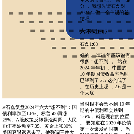
分 ， 我想先请石磊对
2024 年做一个主观的总
结吧 。
六不同
1:07
石磊
1:08
好的 。2024 年应该说有
很多 " 想不到 "。 站在
2024 年年初 ， 中国的
10 年期国债收益率当时
已经到了 2.5 这么低了
。在历史上呢 ，2.6 是一
个大底 。
当时根本会想不到 10 年
石磊复盘2024年六大“想不到”：国
期的中债利率会跌到
债利率跌至1.6%、标普500再涨
1.6%， 就是现在的位置
25%、A股政策反转暴涨两周、人民
。 要知道在 2020 年疫情
币汇率波动至7.35、黄金上涨30%、
第一次爆发的时期 ， 当
美国衰退迟迟未至。他强调三件大