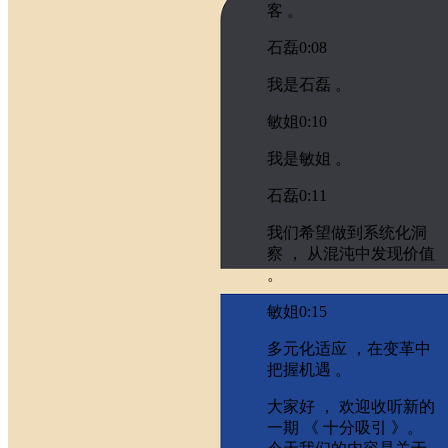
客 。
石磊
0:08
我是石磊 。
敏姐
0:10
我是敏姐 。
石磊
0:11
我们希望做到系统化洞
察 ， 从混沌中发现价值
。
敏姐
0:15
多元化适应 ，在变革中
把握机遇 。
大家好 ， 欢迎收听新的
一期 《 十分吸引 》。