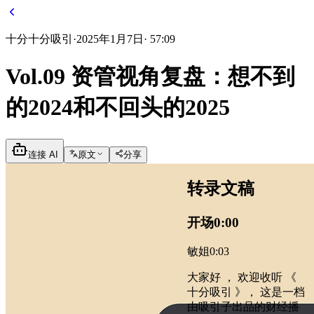
十分
十分吸引
·
2025年1月7日
·
57:09
Vol.09 资管视角复盘：想不到
的2024和不回头的2025
连接 AI
原文
分享
转录文稿
开场
0:00
敏姐
0:03
大家好 ， 欢迎收听 《
十分吸引 》， 这是一档
由吸引子出品的财经播