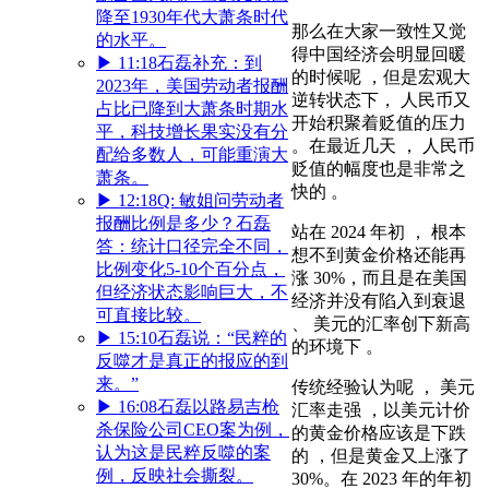
降至1930年代大萧条时代
那么在大家一致性又觉
的水平。
得中国经济会明显回暖
▶
11:18
石磊补充：到
的时候呢 ，但是宏观大
2023年，美国劳动者报酬
逆转状态下， 人民币又
占比已降到大萧条时期水
开始积聚着贬值的压力
平，科技增长果实没有分
。在最近几天 ， 人民币
配给多数人，可能重演大
贬值的幅度也是非常之
萧条。
快的 。
▶
12:18
Q: 敏姐问劳动者
报酬比例是多少？石磊
站在 2024 年初 ， 根本
答：统计口径完全不同，
想不到黄金价格还能再
比例变化5-10个百分点，
涨 30%，而且是在美国
但经济状态影响巨大，不
经济并没有陷入到衰退
可直接比较。
、 美元的汇率创下新高
▶
15:10
石磊说：“民粹的
的环境下 。
反噬才是真正的报应的到
来。”
传统经验认为呢 ， 美元
▶
16:08
石磊以路易吉枪
汇率走强 ，以美元计价
杀保险公司CEO案为例，
的黄金价格应该是下跌
认为这是民粹反噬的案
的 ，但是黄金又上涨了
例，反映社会撕裂。
30%。在 2023 年的年初