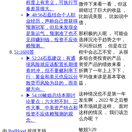
程度上有意义，可执行节
微停下来看一看 ，但这
奏差异很大。
就错过了巨大的收益 ，
▶
48:56
石磊结合个人职
比如说美股 ， 比如说中
业经历，声称自己曾获得
债 。
预测冠军，但后来发现全
是靠运气，预测准了也不
那积极的人呢 ， 可能会
见得赚到钱，投资不应依
选择沉沦于趋势之中，
赖预测。
不问所以然 ，但是在过
51:16
问答
程中会忐忑不安 。 从很
▶
52:24
石磊建议：有通
多组合类投资的产品 、
缩风险就应该配置长期债
资管产品的绩效来看 ，
券对冲，但不要赌利率下
折腾了一年上上下下，
行；黄金和美元也应以分
平均值来讲是基本零收
散货币风险为目的，而非
益 。
赌方向。
这种情况也不是第一年
▶
54:10
敏姐总结本期讨
发生啊 ，2022 年之后整
论要点：六大想不到、三
体市场就是这样 。 面对
件大事、中美资产特点和
这样的情况 ， 我们该怎
投资不应依赖预测的观
么办呢 ？
念。
敏姐
5:29
由
PodHood
提供支持