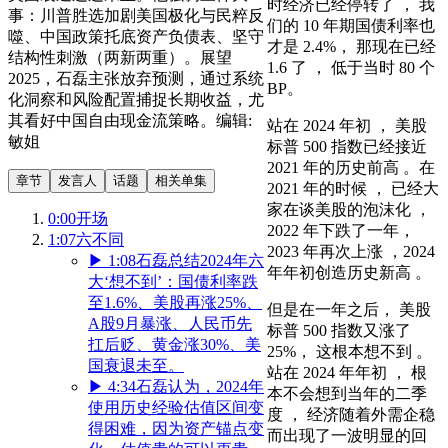
时经济已经停转了 ， 我
事：川普胜选加剧美国极化与民粹反
们的 10 年期国债利率也
噬、中国政策托底资产负债表、坚守
才是 2.4%， 那现在已经
结构性刺激（两新两重）。展望
1.6 了 ， 低于当时 80 个
2025，石磊主张放弃预测，通过系统
BP。
化洞察和风险配置捕捉长期收益，尤
其看好中国自由现金流策略。编辑:
站在 2024 年初 ， 美股
敏姐
标普 500 指数已经接近
2021 年的历史前高 。在
章节
发言人
话题
相关单集
2021 年的时候 ， 已经大
家在谈美股的泡沫化 ，
0:00
开场
2022 年下跌了一年，
1:07
六不同
2023 年再次上涨 ，2024
▶
1:08
石磊总结2024年六
年年初创造历史新高 。
大‘想不到’：国债利率跌
至1.6%、美股再涨25%、
但是在一年之后， 美股
A股9月暴涨、人民币先
标普 500 指数又涨了
扛后贬、黄金涨30%、美
25%， 这根本想不到 。
国衰退未至。
站在 2024 年年初 ， 根
▶
4:34
石磊认为，2024年
本不会想到当年的二季
使用历史经验估值区间变
度 ， 经济随着外需企稳
得困难，因为资产锚点变
而出现了一波明显的回