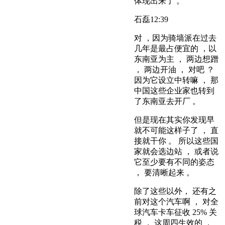
体现出来了 。
石磊
12:39
对 ，因为骑墙派在过去
几年是最占便宜的 ，以
东南亚为主 ， 两边想蹭
， 两边开油 ， 对吧 ？
因为它设立中转嘛 ， 那
中国这些企业家也转到
了东南亚去开厂 。
但是现在其实你发现早
就不可能这样子了 ， 直
接就干你 。 所以这些国
家就会选边站 ， 或者说
它至少要有不同的姿态
， 要清晰起来 。
除了这些以外， 还有之
前对这个汽车啊 ， 对全
球汽车卡车征收 25% 关
税 ， 这周四生效的 ，