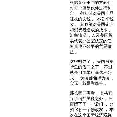
根据 5 个不同的方面针
对每个贸易伙伴进行制
定 ， 包括其对美国产品
征收的关税 、 不公平税
收 、 其政策对美国企业
和消费者造成的成本 、
汇率情况 ，以及美国贸
易代表办公室认定的任
何其他不公平的贸易做
法 。
这很明显了 ， 美国冠冕
堂皇的借口之下 ，不过
就是用简单粗暴这种公
式 ， 伪装都懒得伪装 ，
实际上就是靠拳头 。
那么我们再看 ，其实它
除了增加关税之外， 后
面留下了一些后门 ， 比
如它有一个修改权 ， 本
次在这个国际经济紧急