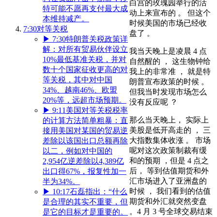
白宫的玫瑰园举行的活
特可能不愿再支付最大成
动上来宣布的 。 但这个
本维持减产。
时候美国的市场已经收
7:30
对等关税
盘了 。
▶
7:30
特朗普关税政策详
解：对所有贸易伙伴设立
我当天晚上是凌晨 4 点
10%最低基准关税，并对
自然醒的 ， 这生物钟给
数十个国家征收更高的对
我上的非常准 ， 就是特
等关税，其中对中国
朗普宣布政策的时候 。
34%、越南46%、欧盟
但我当时发现市场怎么
20%等，远超市场预期。
没有反应呢 ？
▶
9:11
美国对等关税税率
那么当天晚上， 实际上
的计算方法简单粗暴：直
美股是低开高走的 ， 三
接用美国对某国的贸易逆
大指数集体收涨 。 市场
差除以该国出口总额再除
呢对这次政策制裁有缓
以二，例如对中国的
和的预期 ，但是 4 点之
2,954亿逆差除以4,389亿
后， 等到估值期货和外
出口得67%，报复性加一
汇市场进入了亚洲盘的
半为34%。
时候 ， 我们看到的估值
▶
10:17
石磊指出：“什么
期货和外汇就突然变盘
是合理的其实不重要，但
。4 月 3 号全球交易结束
是它的目标才是重要的。