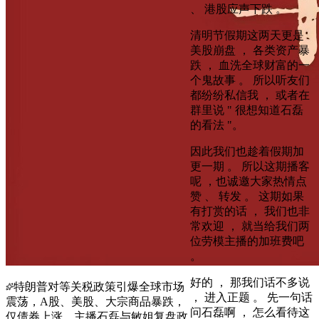
、 港股应声下跌 。
清明节假期这两天更是
美股崩盘 ， 各类资产暴
跌 ， 血洗全球财富的一
个鬼故事 。 所以听友们
都纷纷私信我 ， 或者在
群里说 " 很想知道石磊
的看法 "。
因此我们也趁着假期加
更一期 。 所以这期播客
呢 ，也诚邀大家热情点
赞 、 转发 。 这期如果
有打赏的话 ， 我们也非
常欢迎 ， 就当给我们两
位劳模主播的加班费吧
。
好的 ， 那我们话不多说
特朗普对等关税政策引爆全球市场
， 进入正题 。 先一句话
震荡，A股、美股、大宗商品暴跌，
问石磊啊 ， 怎么看待这
仅债券上涨。主播石磊与敏姐复盘政