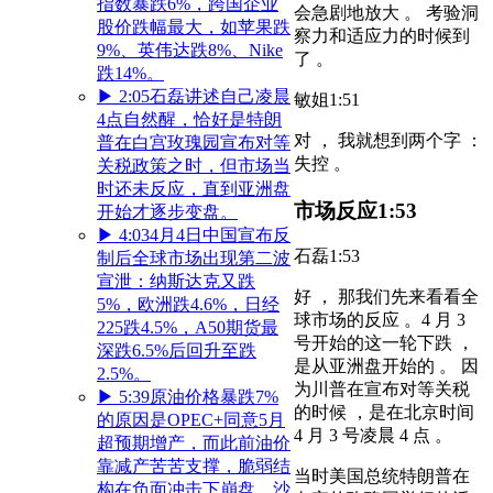
指数暴跌6%，跨国企业
会急剧地放大 。 考验洞
股价跌幅最大，如苹果跌
察力和适应力的时候到
9%、英伟达跌8%、Nike
了 。
跌14%。
▶
2:05
石磊讲述自己凌晨
敏姐
1:51
4点自然醒，恰好是特朗
对 ， 我就想到两个字 ：
普在白宫玫瑰园宣布对等
失控 。
关税政策之时，但市场当
时还未反应，直到亚洲盘
市场反应
1:53
开始才逐步变盘。
▶
4:03
4月4日中国宣布反
石磊
1:53
制后全球市场出现第二波
宣泄：纳斯达克又跌
好 ， 那我们先来看看全
5%，欧洲跌4.6%，日经
球市场的反应 。4 月 3
225跌4.5%，A50期货最
号开始的这一轮下跌 ，
深跌6.5%后回升至跌
是从亚洲盘开始的 。 因
2.5%。
为川普在宣布对等关税
▶
5:39
原油价格暴跌7%
的时候 ，是在北京时间
的原因是OPEC+同意5月
4 月 3 号凌晨 4 点 。
超预期增产，而此前油价
靠减产苦苦支撑，脆弱结
当时美国总统特朗普在
构在负面冲击下崩盘，沙