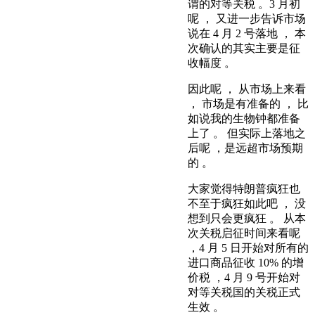
谓的对等关税 。3 月初
呢 ， 又进一步告诉市场
说在 4 月 2 号落地 ， 本
次确认的其实主要是征
收幅度 。
因此呢 ， 从市场上来看
， 市场是有准备的 ， 比
如说我的生物钟都准备
上了 。 但实际上落地之
后呢 ，是远超市场预期
的 。
大家觉得特朗普疯狂也
不至于疯狂如此吧 ， 没
想到只会更疯狂 。 从本
次关税启征时间来看呢
，4 月 5 日开始对所有的
进口商品征收 10% 的增
价税 ，4 月 9 号开始对
对等关税国的关税正式
生效 。