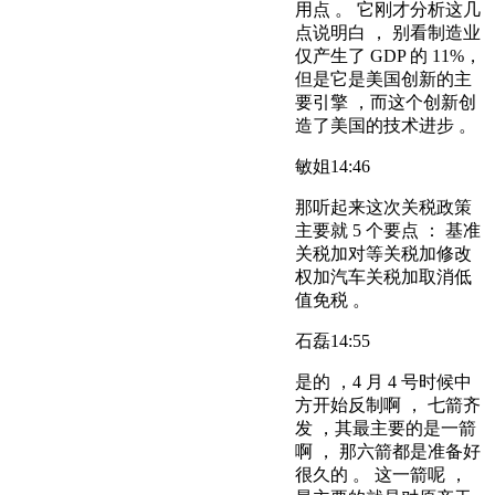
用点 。 它刚才分析这几
点说明白 ， 别看制造业
仅产生了 GDP 的 11%，
但是它是美国创新的主
要引擎 ，而这个创新创
造了美国的技术进步 。
敏姐
14:46
那听起来这次关税政策
主要就 5 个要点 ： 基准
关税加对等关税加修改
权加汽车关税加取消低
值免税 。
石磊
14:55
是的 ，4 月 4 号时候中
方开始反制啊 ， 七箭齐
发 ，其最主要的是一箭
啊 ， 那六箭都是准备好
很久的 。 这一箭呢 ，