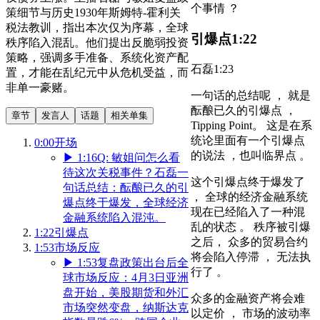
个事情 ？
策细节与历史1930年斯姆特-霍利关
税法教训，指出本次仅为序幕，全球
引爆点
1:22
秩序陷入混乱。他们提出反脆弱投资
策略，强调多手准备、系统化资产配
石磊
1:23
置，才能在乱纪元中从危机受益，而
非单一豪赌。
一句话的总结呢 ， 就是
酝酿已久的引爆点 ，
章节
发言人
话题
相关单集
Tipping Point。 这是在系
统论里面有一个引爆点
0:00
开场
的说法 ，也叫临界点 。
▶
1:16
Q: 敏姐问怎么看
待这次关税事件？石磊一
这个引爆点终于爆发了
句话总结：酝酿已久的引
， 全球的经济金融系统
爆点终于爆发，全球经济
现在已经陷入了一种混
金融系统陷入混沌。
乱的状态 。 秩序被引爆
1:22
引爆点
之后， 众多的贸易合约
1:53
市场反应
将会陷入停滞 ， 无法执
▶
1:53
复盘政策出台后全
行了 。
球市场反应：4月3日亚洲
盘开始，美股期货和外汇
众多的金融资产将会难
市场突然变盘，纳斯达克
以定价 ， 市场的波动率