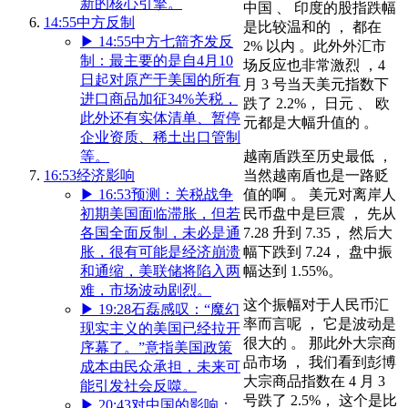
新的核心引擎。
中国 、 印度的股指跌幅
14:55
中方反制
是比较温和的 ， 都在
▶
14:55
中方七箭齐发反
2% 以内 。此外外汇市
制：最主要的是自4月10
场反应也非常激烈 ，4
日起对原产于美国的所有
月 3 号当天美元指数下
进口商品加征34%关税，
跌了 2.2%， 日元 、 欧
此外还有实体清单、暂停
元都是大幅升值的 。
企业资质、稀土出口管制
等。
越南盾跌至历史最低 ，
16:53
经济影响
当然越南盾也是一路贬
▶
16:53
预测：关税战争
值的啊 。 美元对离岸人
初期美国面临滞胀，但若
民币盘中是巨震 ， 先从
各国全面反制，未必是通
7.28 升到 7.35， 然后大
胀，很有可能是经济崩溃
幅下跌到 7.24， 盘中振
和通缩，美联储将陷入两
幅达到 1.55%。
难，市场波动剧烈。
这个振幅对于人民币汇
▶
19:28
石磊感叹：“魔幻
率而言呢 ， 它是波动是
现实主义的美国已经拉开
很大的 。 那此外大宗商
序幕了。”意指美国政策
品市场 ， 我们看到彭博
成本由民众承担，未来可
大宗商品指数在 4 月 3
能引发社会反噬。
号跌了 2.5%， 这个是比
▶
20:43
对中国的影响：