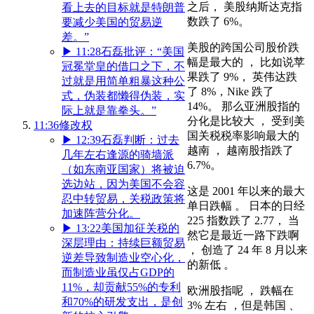
之后， 美股纳斯达克指
看上去的目标就是特朗普
数跌了 6%。
要减少美国的贸易逆
差。”
美股的跨国公司股价跌
▶
11:28
石磊批评：“美国
幅是最大的 ， 比如说苹
冠冕堂皇的借口之下，不
果跌了 9%， 英伟达跌
过就是用简单粗暴这种公
了 8%，Nike 跌了
式，伪装都懒得伪装，实
14%。 那么亚洲股指的
际上就是靠拳头。”
分化是比较大 ， 受到美
11:36
修改权
国关税税率影响最大的
▶
12:39
石磊判断：过去
越南 ， 越南股指跌了
几年左右逢源的骑墙派
6.7%。
（如东南亚国家）将被迫
选边站，因为美国不会容
这是 2001 年以来的最大
忍中转贸易，关税政策将
单日跌幅 。 日本的日经
加速阵营分化。
225 指数跌了 2.77， 当
▶
13:22
美国加征关税的
然它是最近一路下跌啊
深层理由：持续巨额贸易
， 创造了 24 年 8 月以来
逆差导致制造业空心化，
的新低 。
而制造业虽仅占GDP的
11%，却贡献55%的专利
欧洲股指呢 ， 跌幅在
和70%的研发支出，是创
3% 左右 ，但是韩国 、