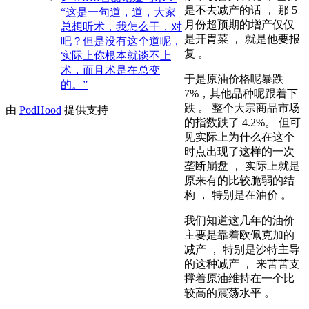
是不去减产的话 ， 那 5
“这是一句道，道，大家
月份超预期的增产仅仅
总想听术，我怎么干，对
是开胃菜 ， 就是他要报
吧？但是没有这个道呢，
复 。
实际上你根本就谈不上
术，而且术是在总变
于是原油价格呢暴跌
的。”
7%，其他品种呢跟着下
跌 。 整个大宗商品市场
由
PodHood
提供支持
的指数跌了 4.2%。 但可
见实际上为什么在这个
时点出现了这样的一次
垄断崩盘 ， 实际上就是
原来有的比较脆弱的结
构 ， 特别是在油价 。
我们知道这几年的油价
主要是靠着欧佩克加的
减产 ， 特别是沙特主导
的这种减产 ， 来苦苦支
撑着原油维持在一个比
较高的震荡水平 。