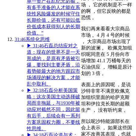
单一资产在乱纪元必输，
场 ， 它的机制是不一样
有多手准备的人才能在系
的啊 ，但它反映的都是
统性风险爆发的时候守住
恐慌 。
长期价值，还有可能以低
价低成本获得别人的长期
我们再来看看大宗商品
价值。”
市场 。4 月 4 号的时候
31:46
系统化思维
， 大宗商品市场出现了
▶
31:46
石磊总结应对之
新的波澜 。 欧佩克加组
道：现在的世界不是一天
织呢同意在 5 月份向市
形成的，是原有矛盾被引
场增加 41.1 万桶每天的
爆，要找到主要矛盾，沿
石油供应 ， 增幅是原计
着势能最大的地方跟踪市
划的 3 倍 。
场涌现的解决方案，才能
乱中取利。
表面上的原因呢 ，是说
▶
32:18
石磊分析美国策
沙特非常不满意欧佩克
略：这次美国主动选择破
加组织里面的哈萨克斯
局而非拖延，与1930年被
坦和伊拉克长期的超额
动应对截然不同，因此留
生产 ， 没有听约束 。
有后手，后续会有一系列
所以呢沙特能源部长在
方案巩固权力圈，不要线
会上表示 ， 如果这些国
性思维。
家不改善其表现 ，也就
▶
34:18
石磊论道与术：