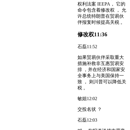
权利法案 IEEPA， 它的
命令包含着修改权 ， 允
许总统特朗普在贸易伙
伴报复时候提高关税 。
修改权
11:36
石磊
11:52
如果贸易伙伴采取重大
措施补救非互惠贸易安
排 ，并在经济和国家安
全事务上与美国保持一
致 ， 则川普可以降低关
税 。
敏姐
12:02
交投名状 ？
石磊
12:03