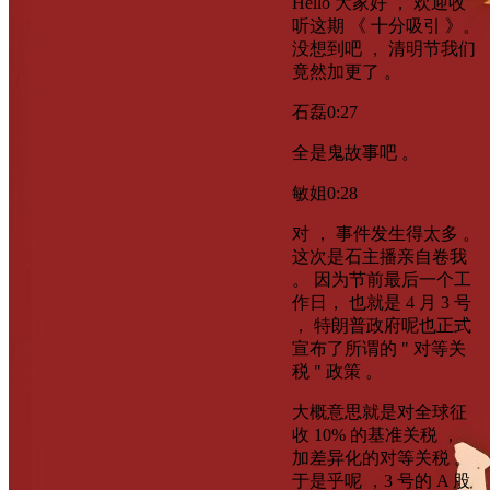
Hello 大家好 ， 欢迎收
听这期 《 十分吸引 》。
没想到吧 ， 清明节我们
竟然加更了 。
石磊
0:27
全是鬼故事吧 。
敏姐
0:28
对 ， 事件发生得太多 。
这次是石主播亲自卷我
。 因为节前最后一个工
作日， 也就是 4 月 3 号
， 特朗普政府呢也正式
宣布了所谓的 " 对等关
税 " 政策 。
大概意思就是对全球征
收 10% 的基准关税 ，
加差异化的对等关税 。
于是乎呢 ，3 号的 A 股