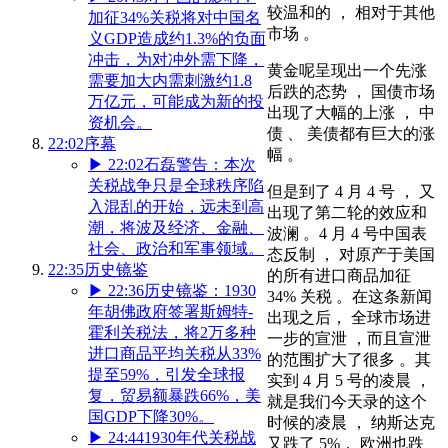
较温和的 ， 相对于其他
加征34%关税将对中国名
市场 。
义GDP造成约1.3%的负面
冲击，为对冲外需下降，
黄金呢呈现出一个先涨
需要加大内需刺激约1.8
后跌的态势 ， 国债市场
万亿元，可能成为新的投
出现了大幅的上涨 ， 中
资机会。
债 、 美债都有巨大的涨
22:02
序幕
幅 。
▶
22:02
石磊警告：本次
关税战争只是全球秩序陷
但是到了 4 月 4 号 ， 又
入混乱的开始，远未到高
出现了第二轮的效应和
潮，将波及经济、金融、
波澜 。4 月 4 号中国表
社会、政治和军事领域。
态反制 ， 对原产于美国
22:35
历史镜鉴
的所有进口商品加征
▶
22:36
历史镜鉴：1930
34% 关税 。在这条新闻
年胡佛政府签署斯姆特-
出现之后， 全球市场进
霍利关税法，将2万多种
一步的宣泄 ，而且宣泄
进口商品平均关税从33%
的范围扩大了很多 。其
提至59%，引发全球报
实到 4 月 5 号的凌晨 ，
复，贸易额暴跌66%，美
就是我们今天录的这个
国GDP下降30%。
时候的凌晨 ， 纳斯达克
▶
24:44
1930年代关税战
又跌了 5%， 欧洲也跌