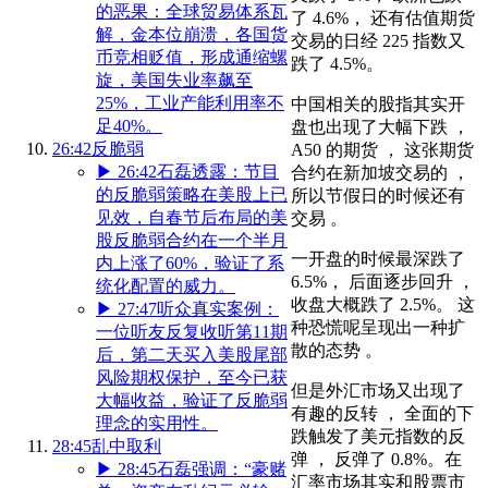
的恶果：全球贸易体系瓦
了 4.6%， 还有估值期货
解，金本位崩溃，各国货
交易的日经 225 指数又
币竞相贬值，形成通缩螺
跌了 4.5%。
旋，美国失业率飙至
25%，工业产能利用率不
中国相关的股指其实开
足40%。
盘也出现了大幅下跌 ，
26:42
反脆弱
A50 的期货 ， 这张期货
▶
26:42
石磊透露：节目
合约在新加坡交易的 ，
的反脆弱策略在美股上已
所以节假日的时候还有
见效，自春节后布局的美
交易 。
股反脆弱合约在一个半月
一开盘的时候最深跌了
内上涨了60%，验证了系
6.5%， 后面逐步回升 ，
统化配置的威力。
收盘大概跌了 2.5%。 这
▶
27:47
听众真实案例：
种恐慌呢呈现出一种扩
一位听友反复收听第11期
散的态势 。
后，第二天买入美股尾部
风险期权保护，至今已获
但是外汇市场又出现了
大幅收益，验证了反脆弱
有趣的反转 ， 全面的下
理念的实用性。
跌触发了美元指数的反
28:45
乱中取利
弹 ， 反弹了 0.8%。在
▶
28:45
石磊强调：“豪赌
汇率市场其实和股票市