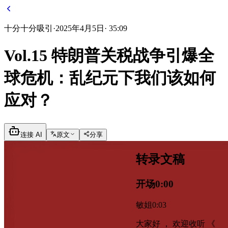
十分
十分吸引
·
2025年4月5日
·
35:09
Vol.15 特朗普关税战争引爆全
球危机：乱纪元下我们该如何
应对？
连接 AI
原文
分享
转录文稿
开场
0:00
敏姐
0:03
大家好 ， 欢迎收听 《